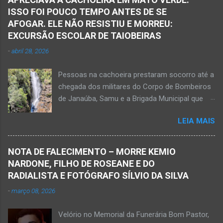
Janaúba seguiram para o local. Uma mulher
ISSO FOI POUCO TEMPO ANTES DE SE
morreu e a outra vítima ficou gravemente
AFOGAR. ELE NÃO RESISTIU E MORREU:
ferida e foi levada pelos socorristas do Samu
EXCURSÃO ESCOLAR DE TAIOBEIRAS
para o hospital na cidade de Monte Azul. Essa
-
abril 28, 2026
vítima apresenta traumatismo cranioencefálico
grave e poderá ser transportada em aeronave
Pessoas na cachoeira prestaram socorro até a
do Suporte Aéreo Avançado de Vida (SAAV)
chegada dos militares do Corpo de Bombeiros
para unidade hospi...
de Janaúba, Samu e a Brigada Municipal que
auxiliaram no socorro, mas o jovem não
LEIA MAIS
resistiu e foi a óbito Foto álbum pessoal Kauan
Pereira Alves publicou em sua rede social a
foto em que apreciava a Cachoeira Maria Rosa,
NOTA DE FALECIMENTO – MORRE KEMIO
em Mato Verde, pouco tempo antes de se
NARDONE, FILHO DE ROSEANE E DO
afogar e depois vir a óbito nesta terça-feira, dia
RADIALISTA E FOTÓGRAFO SÍLVIO DA SILVA
28 de abril de 2026. Foto álbum pessoal Kauan
-
março 08, 2026
Pereira Alves. Fotos CB Populares, Corpo de
Bombeiros Militar, Samu e Brigada Municipal
Velório no Memorial da Funerária Bom Pastor,
socorrem estudante que se afogou em