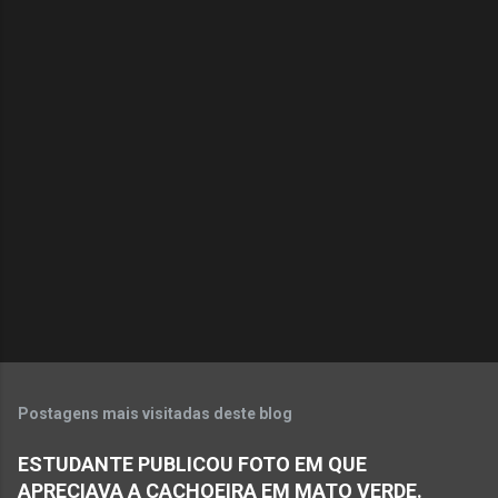
C
o
m
e
n
t
á
r
i
o
s
Postagens mais visitadas deste blog
ESTUDANTE PUBLICOU FOTO EM QUE
APRECIAVA A CACHOEIRA EM MATO VERDE.