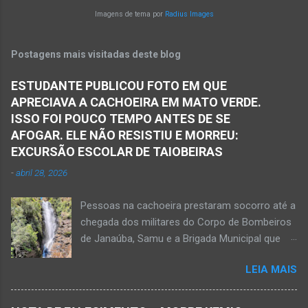
trecho entre Matias Cardoso e Jaíba. Uma
Imagens de tema por
Radius Images
camionete saiu da pista e bateu numa árvore.
Policiais militares estiveram no local apurando
Postagens mais visitadas deste blog
as informações acerca desse acidente. A 3ª
Delegacia Regional da Polícia Civil de Janaúba
ESTUDANTE PUBLICOU FOTO EM QUE
designou um perito para realizar os serviços de
APRECIAVA A CACHOEIRA EM MATO VERDE.
perícia os quais serão anexados ao Inquérito
ISSO FOI POUCO TEMPO ANTES DE SE
Policial. De acordo com informações da polícia,
AFOGAR. ELE NÃO RESISTIU E MORREU:
o veículo transitava no sentido Matias Cardoso
EXCURSÃO ESCOLAR DE TAIOBEIRAS
para Jaíba. O acidente foi em trecho distante
-
abril 28, 2026
em torno de dez quilômetros da cidade de
Matias Cardoso, na região da Serra Geral, no
Pessoas na cachoeira prestaram socorro até a
Norte de Minas. Ainda segundo a polícia, o
chegada dos militares do Corpo de Bombeiros
veículo transportava pessoas...
de Janaúba, Samu e a Brigada Municipal que
auxiliaram no socorro, mas o jovem não
LEIA MAIS
resistiu e foi a óbito Foto álbum pessoal Kauan
Pereira Alves publicou em sua rede social a
foto em que apreciava a Cachoeira Maria Rosa,