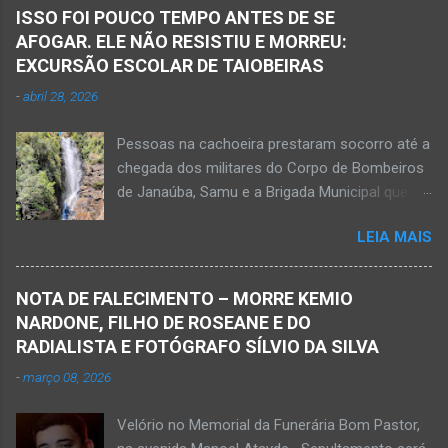
ISSO FOI POUCO TEMPO ANTES DE SE
AFOGAR. ELE NÃO RESISTIU E MORREU:
EXCURSÃO ESCOLAR DE TAIOBEIRAS
-
abril 28, 2026
Pessoas na cachoeira prestaram socorro até a
chegada dos militares do Corpo de Bombeiros
de Janaúba, Samu e a Brigada Municipal que
auxiliaram no socorro, mas o jovem não
LEIA MAIS
resistiu e foi a óbito Foto álbum pessoal Kauan
Pereira Alves publicou em sua rede social a
foto em que apreciava a Cachoeira Maria Rosa,
NOTA DE FALECIMENTO – MORRE KEMIO
em Mato Verde, pouco tempo antes de se
NARDONE, FILHO DE ROSEANE E DO
afogar e depois vir a óbito nesta terça-feira, dia
RADIALISTA E FOTÓGRAFO SÍLVIO DA SILVA
28 de abril de 2026. Foto álbum pessoal Kauan
-
março 08, 2026
Pereira Alves. Fotos CB Populares, Corpo de
Bombeiros Militar, Samu e Brigada Municipal
Velório no Memorial da Funerária Bom Pastor,
socorrem estudante que se afogou em