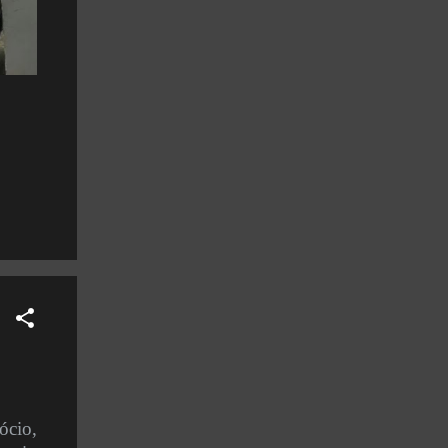
ócio,