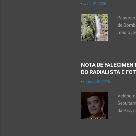
-
abril 28, 2026
i
o
Pessoas 
s
de Bombe
mas o jov
publicou
Mato Ver
feira, di
Populare
NOTA DE FALECIMENT
estudant
DO RADIALISTA E FO
de abril 
-
março 08, 2026
Júnior) 
tragédia
Velório 
Minas. U
Sepultam
Rosa, loc
da Paz, 
Kemio Na
desse sá
Nardone 