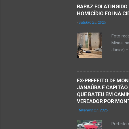
Sílvio da
RAPAZ FOI ATINGIDO
completa
HOMICÍDIO FOI NA C
presencia
-
outubro 25, 2025
iniciou a
vida...u
Foto red
desde qu
Minas, n
Que o Nos
Júnior) –
atingido
Caldas, b
Serra Ger
Polícia M
EX-PREFEITO DE MON
Janaúba.
JANAÚBA E CAPITÃO
no chão. 
QUE BATEU EM CAMIN
vítima. H
VEREADOR POR MON
militare
-
fevereiro 27, 2026
efetuou o
elaboraçã
Prefeito 