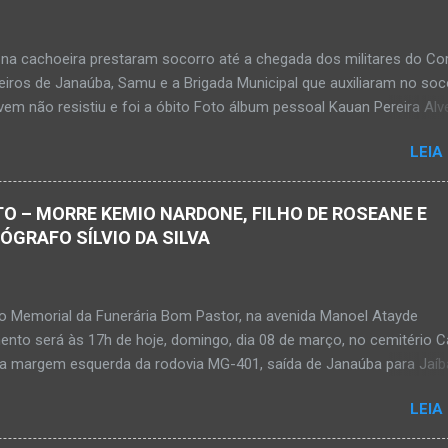
na cachoeira prestaram socorro até a chegada dos militares do Co
iros de Janaúba, Samu e a Brigada Municipal que auxiliaram no soc
em não resistiu e foi a óbito Foto álbum pessoal Kauan Pereira Alv
 em sua rede social a foto em que apreciava a Cachoeira Maria Ros
LEIA
de, pouco tempo antes de se afogar e depois vir a óbito nesta terç
a 28 de abril de 2026. Foto álbum pessoal Kauan Pereira Alves. Fot
s, Corpo de Bombeiros Militar, Samu e Brigada Municipal socorrem
O – MORRE KEMIO NARDONE, FILHO DE ROSEANE E
e que se afogou em cachoeira em Mato Verde nesta terça-feira, dia
TÓGRAFO SÍLVIO DA SILVA
de 2026. Adolescente não resistiu e foi a óbito. MATO VERDE (por Ol
– O que seria um dia de lazer, de conhecimento e de interação acab
 para um grupo de estudantes do município de Taiobeiras, no Norte 
no Memorial da Funerária Bom Pastor, na avenida Manoel Atayde
m adolescente de 16 anos morreu após se afogar na Cachoeira de 
ento será às 17h de hoje, domingo, dia 08 de março, no cemitério
alizada na zona rural de Ma...
na margem esquerda da rodovia MG-401, saída de Janaúba para Jaíb
rdone Kemio Nardone JANAÚBA – Foi com tristeza que recebi na n
LEIA
bado, dia 7 de março, a informação da partida eterna do jovem Kem
Souza Silva, filho do casal de amigos Roseane Soares Souza (Rose