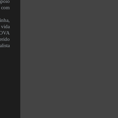
apoio
z com
inha,
 vida
NOVA
erido
lista