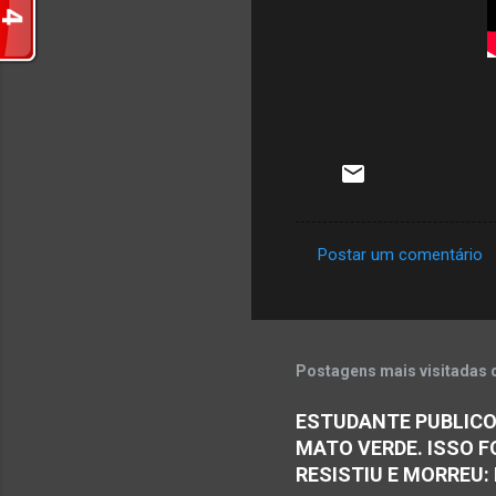
Postar um comentário
C
o
m
e
Postagens mais visitadas 
n
ESTUDANTE PUBLICO
t
MATO VERDE. ISSO F
á
RESISTIU E MORREU:
r