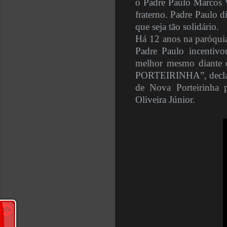
o Padre Paulo Marcos V
fraterno. Padre Paulo d
que seja tão solidário.
Há 12 anos na paróquia
Padre Paulo incentiv
melhor mesmo diant
PORTEIRINHA”, declarou
de Nova Porteirinha 
Oliveira Júnior.