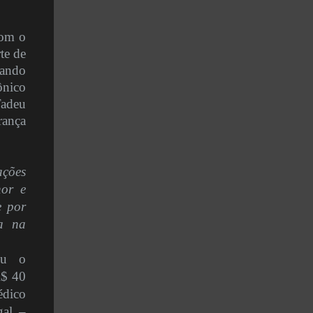
com o
te de
tando
ônico
Tadeu
rança
ações
or e
e por
ia na
ou o
R$ 40
édico
gal –