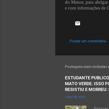
do Menor, para abrigar
e com informações de G
Postar um comentário
C
o
m
e
Postagens mais visitadas 
n
ESTUDANTE PUBLICO
t
MATO VERDE. ISSO F
á
RESISTIU E MORREU:
r
-
abril 28, 2026
i
o
Pessoas 