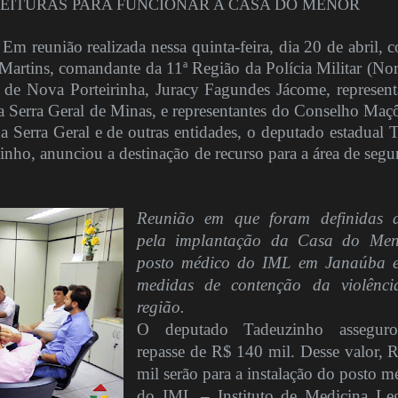
FEITURAS PARA FUNCIONAR A CASA DO MENOR
união realizada nessa quinta-feira, dia 20 de abril, 
Martins, comandante da 11ª Região da Polícia Militar (Nor
 de Nova Porteirinha, Juracy Fagundes Jácome, represen
da Serra Geral de Minas, e representantes do Conselho Maç
a Serra Geral e de outras entidades, o deputado estadual 
inho, anunciou a destinação de recurso para a área de segu
Reunião em que foram definidas 
pela implantação da Casa do Men
posto médico do IML em Janaúba 
medidas de contenção da violênc
região.
O deputado Tadeuzinho assegur
repasse de R$ 140 mil. Desse valor, 
mil serão para a instalação do posto m
do IML – Instituto de Medicina Le