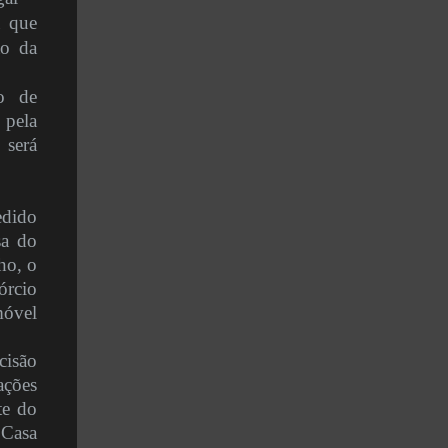
a que
ão da
o de
 pela
 será
edido
sa do
ho, o
órcio
móvel
cisão
ações
te do
 Casa