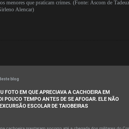
 os menores que praticam crimes. (Fonte: Ascom de Tadeu
irleno Alencar)
deste blog
U FOTO EM QUE APRECIAVA A CACHOEIRA EM
OI POUCO TEMPO ANTES DE SE AFOGAR. ELE NÃO
 EXCURSÃO ESCOLAR DE TAIOBEIRAS
na cachoeira prestaram socorro até a chegada dos militares do Co