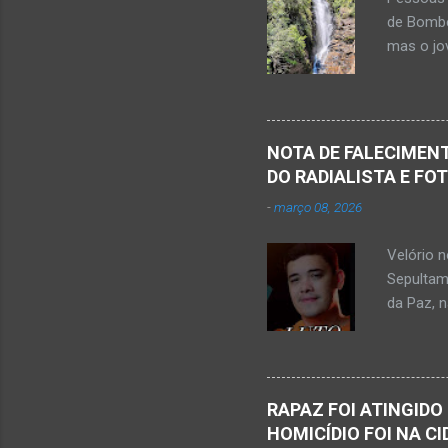
s
de Bombe
mas o jov
publicou
Mato Ver
feira, di
Populare
NOTA DE FALECIMENT
estudant
DO RADIALISTA E FO
de abril 
-
março 08, 2026
Júnior) 
tragédia
Velório 
Minas. U
Sepultam
Rosa, loc
da Paz, 
Kemio Na
desse sá
Nardone 
Sílvio da
RAPAZ FOI ATINGIDO
completa
HOMICÍDIO FOI NA C
presencia