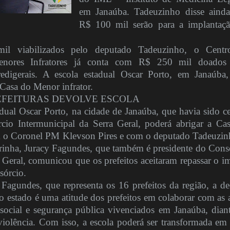
em Janaúba. Tadeuzinho disse aind
R$ 100 mil serão para a implantaç
 viabilizados pelo deputado Tadeuzinho, o Centr
Menores Infratores já conta com R$ 250 mil doados
edigerais. A escola estadual Oscar Porto, em Janaúba,
 Casa do Menor infrator.
EFEITURAS DEVOLVE ESCOLA
adual Oscar Porto, na cidade de Janaúba, que havia sido c
cio Intermunicipal da Serra Geral, poderá abrigar a Ca
 o Coronel PM Klevson Pires e com o deputado Tadeuzin
irinha, Juracy Fagundes, que também é presidente do Cons
a Geral, comunicou que os prefeitos aceitaram repassar o i
sórcio.
agundes, que representa os 16 prefeitos da região, a de
o estado é uma atitude dos prefeitos em colaborar com as 
social e segurança pública vivenciados em Janaúba, dian
iolência. Com isso, a escola poderá ser transformada em