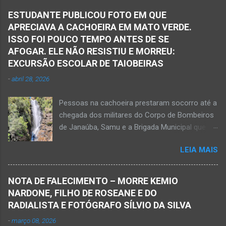
ESTUDANTE PUBLICOU FOTO EM QUE
APRECIAVA A CACHOEIRA EM MATO VERDE.
ISSO FOI POUCO TEMPO ANTES DE SE
AFOGAR. ELE NÃO RESISTIU E MORREU:
EXCURSÃO ESCOLAR DE TAIOBEIRAS
-
abril 28, 2026
Pessoas na cachoeira prestaram socorro até a
chegada dos militares do Corpo de Bombeiros
de Janaúba, Samu e a Brigada Municipal que
auxiliaram no socorro, mas o jovem não
LEIA MAIS
resistiu e foi a óbito Foto álbum pessoal Kauan
Pereira Alves publicou em sua rede social a
foto em que apreciava a Cachoeira Maria Rosa,
NOTA DE FALECIMENTO – MORRE KEMIO
em Mato Verde, pouco tempo antes de se
NARDONE, FILHO DE ROSEANE E DO
afogar e depois vir a óbito nesta terça-feira, dia
RADIALISTA E FOTÓGRAFO SÍLVIO DA SILVA
28 de abril de 2026. Foto álbum pessoal Kauan
-
março 08, 2026
Pereira Alves. Fotos CB Populares, Corpo de