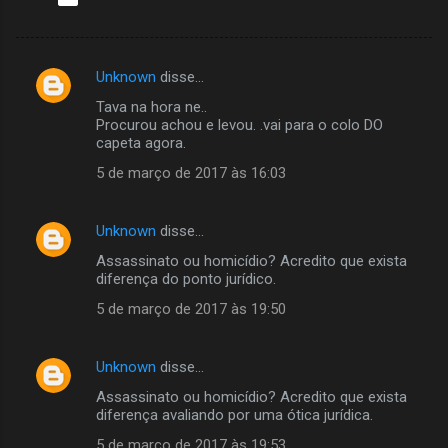
Unknown
disse…
C
Tava na hora ne..
o
Procurou achou e levou. .vai para o colo DO
m
capeta agora.
e
5 de março de 2017 às 16:03
n
t
Unknown
disse…
á
Assassinato ou homicídio? Acredito que exista
diferença do ponto jurídico.
r
5 de março de 2017 às 19:50
i
o
s
Unknown
disse…
Assassinato ou homicídio? Acredito que exista
diferença avaliando por uma ótica jurídica.
5 de março de 2017 às 19:53