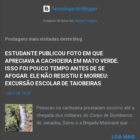
deste sábado, dia 8 de agosto. De acordo com
em torno de dez quilômetros da cidade de
Tecnologia do Blogger
informações da Polícia Militar, uma pessoa
Matias Cardoso, na região da Serra Geral, no
morreu e ficou presa nas ferragens em
Imagens de tema por
Radius Images
Norte de Minas. Ainda segundo a polícia, o
consequência da batida entre dois carros no
veículo transportava pessoas...
km da rodovia no sentido Jaíba para Matias
Postagens mais visitadas deste blog
Cardoso. Equipe do Serviço de Atendimento
Móvel de Urgência (Samu) esteve no local. Os
ESTUDANTE PUBLICOU FOTO EM QUE
socorristas do Samu prestaram assistência a
APRECIAVA A CACHOEIRA EM MATO VERDE.
três vítimas, sendo um rapaz de 23 anos com
ISSO FOI POUCO TEMPO ANTES DE SE
suspeita de fratura nas pernas. Um homem de
AFOGAR. ELE NÃO RESISTIU E MORREU:
54 anos e outro de 62 anos apresentavam
EXCURSÃO ESCOLAR DE TAIOBEIRAS
dores no tórax e no abdômen. Após
-
abril 28, 2026
atendimento na estrada, as vítimas foram
encaminhadas pelos socorristas do Samu para
Pessoas na cachoeira prestaram socorro até a
unidades hospitalares nas cidades de Jaíba e
chegada dos militares do Corpo de Bombeiros
de Janaúba. A equipe do Samu constatou a
de Janaúba, Samu e a Brigada Municipal que
mor...
auxiliaram no socorro, mas o jovem não
LEIA MAIS
resistiu e foi a óbito Foto álbum pessoal Kauan