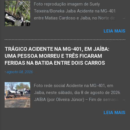
Foto reprodução imagem de Suely
desferiu golpes fatais na vítima. Antônio Simas
Teixeira/Boneka Jaíba Acidente na MG-401
de Oliveira, de 61 anos, morreu no local.
entre Matias Cardoso e Jaíba, no Norte de
Equipes da Polícia Militar, da perícia da Polícia
Minas, nesta quarta-feira, dia 24 de dezembro
Civil e do Samu compareceram ao local. Houve
LEIA MAIS
de 2025. JAÍBA (por Oliveira Júnior) – Grave
a constatação de quatro perfurações na região
acidente na rodovia Prefeito Osvaldo Bandeira,
torácica, além de ferimentos na face e sinais
a MG-401, na manhã desta quarta-feira, dia 24
de trauma na vítima. O autor desse
TRÁGICO ACIDENTE NA MG-401, EM JAÍBA:
de dezembro. Uma mulher morreu e sete
assassinato foi preso pela Políci...
UMA PESSOA MORREU E TRÊS FICARAM
pessoas ficaram feridas nesse acidente no
FERIDAS NA BATIDA ENTRE DOIS CARROS
trecho entre Matias Cardoso e Jaíba. Uma
-
agosto 08, 2026
camionete saiu da pista e bateu numa árvore.
Policiais militares estiveram no local apurando
Foto rede social Acidente na MG-401, em
as informações acerca desse acidente. A 3ª
Jaíba, neste sábado, dia 8 de agosto de 2026.
Delegacia Regional da Polícia Civil de Janaúba
JAÍBA (por Oliveira Júnior) – Fim de semana
designou um perito para realizar os serviços de
trágico em rodovia na região da Serra Geral, no
perícia os quais serão anexados ao Inquérito
LEIA MAIS
Norte de Minas. Uma pessoa morreu em
Policial. De acordo com informações da polícia,
acidente na rodovia Prefeito Osvaldo Bandeira,
o veículo transitava no sentido Matias Cardoso
a MG-401, no município de Jaíba, na manhã
para Jaíba. O acidente foi em trecho distante