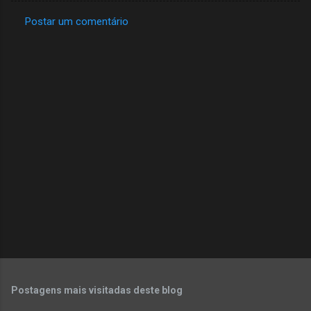
Postar um comentário
C
o
m
e
n
t
á
r
i
o
s
Postagens mais visitadas deste blog