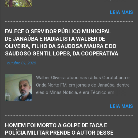
condomínio no trecho entre o trevo de acesso
abacate ter acertada a rede de energia nesta
à estrada do balneário e o trevo do DER-MG.
LEIA MAIS
quinta-feira, dia 30 de abril de 2026. NOVA
Houve a batida entre a motocicleta um
PORTEIRINHA (por Oliveira Júnior) – Fim trágico
caminhão que transitava pela BR-122. Com o
para um homem de 39 anos na tentativa de
impacto da batida, o ex-vereador ficou
FALECE O SERVIDOR PÚBLICO MUNICIPAL
recolher frutos na árvore de abacate. Gilliard
gravemente com fratura na perna esquerda.
DE JANAÚBA E RADIALISTA WALBER DE
Ferreira da Silva utilizou uma foice com cabo
Avelin...
OLIVEIRA, FILHO DA SAUDOSA MAURA E DO
metálico e, num descuido, atingiu a ferramenta
SAUDOSO GENTIL LOPES, DA COOPERATIVA
na rede elétrica de média tensão que
-
outubro 01, 2025
ocasionou a descarga elétrica provocando
queimaduras no corpo da vítima. Esse fato foi
Walber Oliveira atuou nas rádios Gorutubana e
na tarde de hoje, quinta-feira, dia 30 de abril, na
Onda Norte FM, em jornais de Janaúba, dentre
zona rural de Nova Porteirinha, situado na
eles o Minas Notícia, e era Técnico em
região da Serra Geral, no Norte de Minas. Após
Agropecuária Walber é irmão de Gentil Júnior
o trabalho numa área de produção de banana,
LEIA MAIS
do Banco do Brasil, de Lú Dornelas, Valquíria,
no assentamento Dom Mauro, o homem
Marcos, Luciene, Flávio, Luciana e de Vagner
decidiu retirar abacate para levar para a sua
(faleceu em 2 de abril de 2025) Na manhã de
casa. Gilliard subiu na árvore e com o auxílio de
HOMEM FOI MORTO A GOLPE DE FACA E
hoje, Walber publicou mensagem positiva e
uma face arrancava os frutos. Ao manusear a
POLÍCIA MILITAR PRENDE O AUTOR DESSE
saudando o novo mês Velório no Memorial da