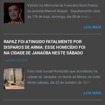
Bombeiros Militar, Samu e Brigada Municipal
Velório no Memorial da Funerária Bom Pastor,
socorrem estudante que se afogou em
na avenida Manoel Atayde Sepultamento será
cachoeira em Mato Verde nesta terça-feira, dia
às 17h de hoje, domingo, dia 08 de março, no
28 de abril de 2026. Adolescente não resistiu e
cemitério Campo da Paz, na margem esquerda
foi a óbito. MATO VERDE (por Oliveira Júnior)
LEIA MAIS
da rodovia MG-401, saída de Janaúba para
– O que seria um dia de lazer, de conhecimento
Jaíba Kemio Nardone Kemio Nardone
e de interação acabou em tragédia para um
JANAÚBA – Foi com tristeza que recebi na
grupo de estudantes do município de
RAPAZ FOI ATINGIDO FATALMENTE POR
noite desse sábado, dia 7 de março, a
Taiobeiras, no Norte de Minas. Um adolescente
DISPAROS DE ARMA: ESSE HOMICÍDIO FOI
informação da partida eterna do jovem Kemio
de 16 anos morreu após se afogar na
NA CIDADE DE JANAÚBA NESTE SÁBADO
Nardone Souza Silva, filho do casal de amigos
Cachoeira de Maria Rosa, localizada na zona
-
outubro 25, 2025
Roseane Soares Souza (Rose) e Sílvio da Silva
rural de Ma...
(colega de rádio e comunicação). Aos 30 anos
Foto rede social Homicídio que aconteceu na
de idade completados em 10 de agosto de
cidade de Janaúba, no Norte de Minas, na noite
2025, Kemio decidiu por finalizar a sua missão
deste sábado, dia 25 de outubro de 2025.
presencial entre nós. Ele não retornou para
JANAÚBA (por Oliveira Júnior) – Um rapaz foi
casa em tempo hábil e a partir daí iniciou a
LEIA MAIS
morto na noite deste sábado, dia 25 de
procura por ele. O reencontro foi de maneira
outubro, ao ser atingido por disparos de arma
triste...já estava sem sinal de vida...uma decisão
momento em que transitava pela rua Salviana