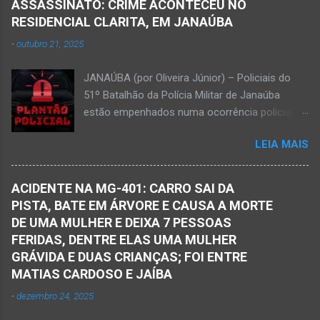
ferramenta para colher outros frutos houve o
ASSASSINATO: CRIME ACONTECEU NO
Funerária Pax Carvalho, em Janaúba
descuido e a f...
RESIDENCIAL CLARITA, EM JANAÚBA
Sepultamento no cemitério Campos da Paz, na
-
outubro 21, 2025
margem da MG-401, em Janaúba, nesta quinta-
feira, dia 2, às 16h; Fotos álbum pessoal
JANAÚBA (por Oliveira Júnior) – Policiais do
Walber Geraldo de Oliveira. JANAÚBA (por
51º Batalhão da Polícia Militar de Janaúba
Oliveira Júnior) – O mês de outubro inicia com
estão empenhados numa ocorrência policial
uma informação triste para os meios de
que resultou em morte. Esse crime violento foi
comunicação e o poder público de Janaúba.
LEIA MAIS
na rua Jasmim, no residencial Clarita, ao lado
Walber Geraldo de Oliveira faleceu na tarde
do bairro São Lucas, em Janaúba, cidade
desta quarta-feira, dia 1º de outubro. Ele estava
situada na região da Serra Geral, no Norte de
com 59 anos a poucos dias de completar o
ACIDENTE NA MG-401: CARRO SAI DA
Minas. De acordo com informações da Polícia
60º aniversário. Walber nasceu em Montes
PISTA, BATE EM ÁRVORE E CAUSA A MORTE
Militar, houve a discussão entre dois homens,
Claros em 19 de outubro de 1965, mas morou
DE UMA MULHER E DEIXA 7 PESSOAS
um de 24 anos e outro de 61 anos, num bar. O
e trab...
FERIDAS, DENTRE ELAS UMA MULHER
sexagenário saiu e momento depois retornou
GRÁVIDA E DUAS CRIANÇAS; FOI ENTRE
ao bar portando uma faca. Ao aproximar do
MATIAS CARDOSO E JAÍBA
rapaz, o homem sacou uma faca. O mais novo
-
dezembro 24, 2025
foi se defender e conseguiu desarmar o
desafeto. Já de posse da faca, o rapaz