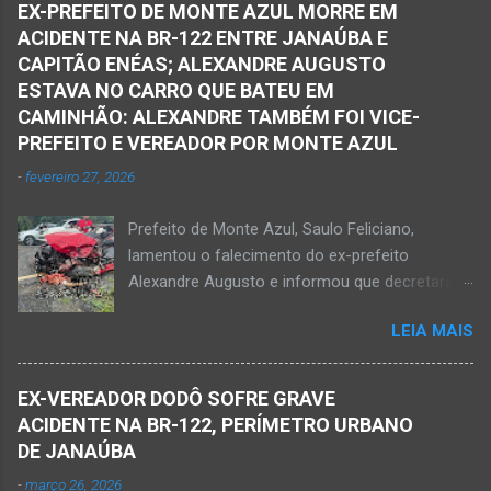
dele. Lamentável! Jovem com futuro
EX-PREFEITO DE MONTE AZUL MORRE EM
Caldas, bairro Boa Vista, região Norte da cidade
promissor. Conheci ele desde quando nasceu.
ACIDENTE NA BR-122 ENTRE JANAÚBA E
de Janaúba, situada na região da Serra Geral,
Que o Nosso Senhor acolhe o Kemio nessa
CAPITÃO ENÉAS; ALEXANDRE AUGUSTO
no Norte de Minas. O caso foi registrado tanto
partida eterna. Que o Nosso Senhor dê forças
ESTAVA NO CARRO QUE BATEU EM
pelo 51º Batalhão da Polícia Militar de Janaúba
ao colega Sílvio da Silva, à amiga Rose e a...
CAMINHÃO: ALEXANDRE TAMBÉM FOI VICE-
quanto pela 3ª Delegacia Regional da Polícia
PREFEITO E VEREADOR POR MONTE AZUL
Civil de Janaúba. Henrique Pereira Gomes, de
-
fevereiro 27, 2026
27 anos de idade, foi encontrado estendido no
chão. Ele teria sido alvo de disparos fatais. Um
Prefeito de Monte Azul, Saulo Feliciano,
dos tiros acertou o tórax da vítima. Henrique
lamentou o falecimento do ex-prefeito
não resistiu e foi a óbito no local desse crime
Alexandre Augusto e informou que decretará
violento. Policiais militares estiveram apurando
luto oficial no município Foto rede social
informações com o intuito em identificar quem
LEIA MAIS
Acidente na BR-122, entre Janaúba e Capitão
efetuou os disparos. Perito da Polícia Civil
Enéas, no Norte de Minas, nesta sexta-feira, dia
também foi ao local objetivando a elaboração
27 de fevereiro de 2026. Foto Oliveira Júnior
do laudo pericial a ser aprese...
EX-VEREADOR DODÔ SOFRE GRAVE
Alexandre Augusto Fernandes de Oliveira, então
ACIDENTE NA BR-122, PERÍMETRO URBANO
prefeito de Monte Azul, durante reunião de
DE JANAÚBA
prefeitos realizados em Nova Porteirinha no dia
-
março 26, 2026