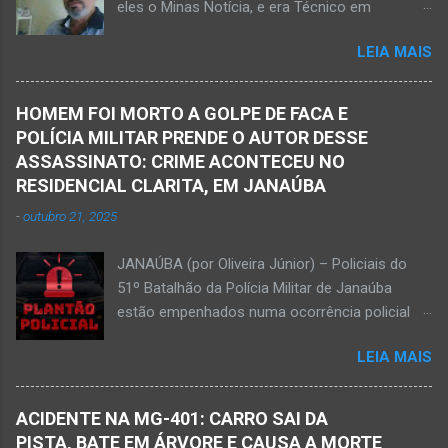
eles o Minas Notícia, e era Técnico em
região da Serra Geral, no Norte de Minas. Após
Agropecuária Walber é irmão de Gentil Júnior
o trabalho numa área de produção de banana,
LEIA MAIS
do Banco do Brasil, de Lú Dornelas, Valquíria,
no assentamento Dom Mauro, o homem
Marcos, Luciene, Flávio, Luciana e de Vagner
decidiu retirar abacate para levar para a sua
(faleceu em 2 de abril de 2025) Na manhã de
casa. Gilliard subiu na árvore e com o auxílio de
HOMEM FOI MORTO A GOLPE DE FACA E
hoje, Walber publicou mensagem positiva e
uma face arrancava os frutos. Ao manusear a
POLÍCIA MILITAR PRENDE O AUTOR DESSE
saudando o novo mês Velório no Memorial da
ferramenta para colher outros frutos houve o
ASSASSINATO: CRIME ACONTECEU NO
Funerária Pax Carvalho, em Janaúba
descuido e a f...
RESIDENCIAL CLARITA, EM JANAÚBA
Sepultamento no cemitério Campos da Paz, na
-
outubro 21, 2025
margem da MG-401, em Janaúba, nesta quinta-
feira, dia 2, às 16h; Fotos álbum pessoal
JANAÚBA (por Oliveira Júnior) – Policiais do
Walber Geraldo de Oliveira. JANAÚBA (por
51º Batalhão da Polícia Militar de Janaúba
Oliveira Júnior) – O mês de outubro inicia com
estão empenhados numa ocorrência policial
uma informação triste para os meios de
que resultou em morte. Esse crime violento foi
comunicação e o poder público de Janaúba.
LEIA MAIS
na rua Jasmim, no residencial Clarita, ao lado
Walber Geraldo de Oliveira faleceu na tarde
do bairro São Lucas, em Janaúba, cidade
desta quarta-feira, dia 1º de outubro. Ele estava
situada na região da Serra Geral, no Norte de
com 59 anos a poucos dias de completar o
ACIDENTE NA MG-401: CARRO SAI DA
Minas. De acordo com informações da Polícia
60º aniversário. Walber nasceu em Montes
PISTA, BATE EM ÁRVORE E CAUSA A MORTE