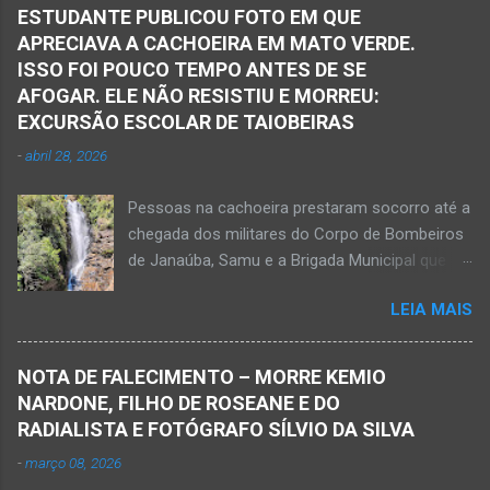
ESTUDANTE PUBLICOU FOTO EM QUE
APRECIAVA A CACHOEIRA EM MATO VERDE.
ISSO FOI POUCO TEMPO ANTES DE SE
AFOGAR. ELE NÃO RESISTIU E MORREU:
EXCURSÃO ESCOLAR DE TAIOBEIRAS
-
abril 28, 2026
Pessoas na cachoeira prestaram socorro até a
chegada dos militares do Corpo de Bombeiros
de Janaúba, Samu e a Brigada Municipal que
auxiliaram no socorro, mas o jovem não
LEIA MAIS
resistiu e foi a óbito Foto álbum pessoal Kauan
Pereira Alves publicou em sua rede social a
foto em que apreciava a Cachoeira Maria Rosa,
NOTA DE FALECIMENTO – MORRE KEMIO
em Mato Verde, pouco tempo antes de se
NARDONE, FILHO DE ROSEANE E DO
afogar e depois vir a óbito nesta terça-feira, dia
RADIALISTA E FOTÓGRAFO SÍLVIO DA SILVA
28 de abril de 2026. Foto álbum pessoal Kauan
-
março 08, 2026
Pereira Alves. Fotos CB Populares, Corpo de