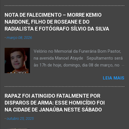
Pereira Alves publicou em sua rede social a
foto em que apreciava a Cachoeira Maria Rosa,
NOTA DE FALECIMENTO – MORRE KEMIO
em Mato Verde, pouco tempo antes de se
NARDONE, FILHO DE ROSEANE E DO
afogar e depois vir a óbito nesta terça-feira, dia
RADIALISTA E FOTÓGRAFO SÍLVIO DA SILVA
28 de abril de 2026. Foto álbum pessoal Kauan
-
março 08, 2026
Pereira Alves. Fotos CB Populares, Corpo de
Bombeiros Militar, Samu e Brigada Municipal
Velório no Memorial da Funerária Bom Pastor,
socorrem estudante que se afogou em
na avenida Manoel Atayde Sepultamento será
cachoeira em Mato Verde nesta terça-feira, dia
às 17h de hoje, domingo, dia 08 de março, no
28 de abril de 2026. Adolescente não resistiu e
cemitério Campo da Paz, na margem esquerda
foi a óbito. MATO VERDE (por Oliveira Júnior)
LEIA MAIS
da rodovia MG-401, saída de Janaúba para
– O que seria um dia de lazer, de conhecimento
Jaíba Kemio Nardone Kemio Nardone
e de interação acabou em tragédia para um
JANAÚBA – Foi com tristeza que recebi na
grupo de estudantes do município de
RAPAZ FOI ATINGIDO FATALMENTE POR
noite desse sábado, dia 7 de março, a
Taiobeiras, no Norte de Minas. Um adolescente
DISPAROS DE ARMA: ESSE HOMICÍDIO FOI
informação da partida eterna do jovem Kemio
de 16 anos morreu após se afogar na
NA CIDADE DE JANAÚBA NESTE SÁBADO
Nardone Souza Silva, filho do casal de amigos
Cachoeira de Maria Rosa, localizada na zona
-
outubro 25, 2025
Roseane Soares Souza (Rose) e Sílvio da Silva
rural de Ma...
(colega de rádio e comunicação). Aos 30 anos