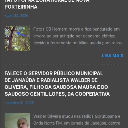
motocicleta e fazia manobra para acessar a
PORTEIRINHA
rodovia BR-122, no perímetro urbano desta
-
abril 30, 2026
cidade situada na região da Serra Geral, no
Norte de Minas. De acordo com informações
Fotos CB Homem morre e fica pendurado em
do Samu, Corpo de Bombeiros e da Polícia
árvore ao ser atingido por descarga elétrica
Militar, o acidente foi em frente a um
devido a ferramenta metálica usada para retirar
condomínio no trecho entre o trevo de acesso
abacate ter acertada a rede de energia nesta
à estrada do balneário e o trevo do DER-MG.
LEIA MAIS
quinta-feira, dia 30 de abril de 2026. NOVA
Houve a batida entre a motocicleta um
PORTEIRINHA (por Oliveira Júnior) – Fim trágico
caminhão que transitava pela BR-122. Com o
para um homem de 39 anos na tentativa de
impacto da batida, o ex-vereador ficou
FALECE O SERVIDOR PÚBLICO MUNICIPAL
recolher frutos na árvore de abacate. Gilliard
gravemente com fratura na perna esquerda.
DE JANAÚBA E RADIALISTA WALBER DE
Ferreira da Silva utilizou uma foice com cabo
Avelin...
OLIVEIRA, FILHO DA SAUDOSA MAURA E DO
metálico e, num descuido, atingiu a ferramenta
SAUDOSO GENTIL LOPES, DA COOPERATIVA
na rede elétrica de média tensão que
-
outubro 01, 2025
ocasionou a descarga elétrica provocando
queimaduras no corpo da vítima. Esse fato foi
Walber Oliveira atuou nas rádios Gorutubana e
na tarde de hoje, quinta-feira, dia 30 de abril, na
Onda Norte FM, em jornais de Janaúba, dentre
zona rural de Nova Porteirinha, situado na