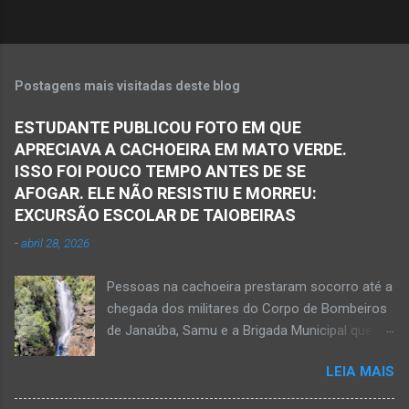
s
Postagens mais visitadas deste blog
ESTUDANTE PUBLICOU FOTO EM QUE
APRECIAVA A CACHOEIRA EM MATO VERDE.
ISSO FOI POUCO TEMPO ANTES DE SE
AFOGAR. ELE NÃO RESISTIU E MORREU:
EXCURSÃO ESCOLAR DE TAIOBEIRAS
-
abril 28, 2026
Pessoas na cachoeira prestaram socorro até a
chegada dos militares do Corpo de Bombeiros
de Janaúba, Samu e a Brigada Municipal que
auxiliaram no socorro, mas o jovem não
LEIA MAIS
resistiu e foi a óbito Foto álbum pessoal Kauan
Pereira Alves publicou em sua rede social a