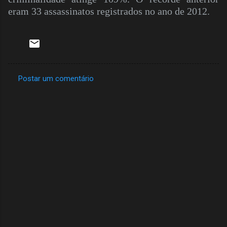
eram 33 assassinatos registrados no ano de 2012.
Postar um comentário
C
o
m
e
n
t
á
r
i
o