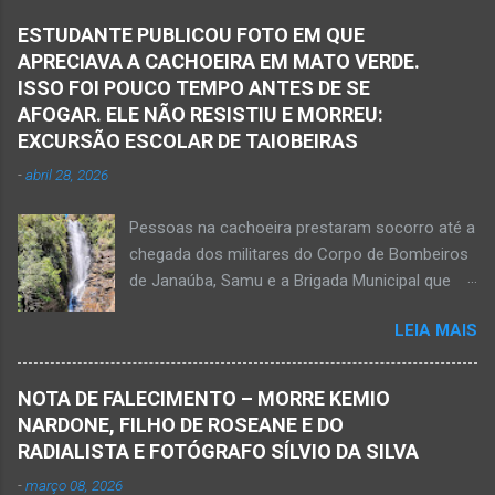
Samu, da Polícia Militar, Polícia Civil e do 6º
ESTUDANTE PUBLICOU FOTO EM QUE
Pelotão do Corpo de Bombeiros Militar de
APRECIAVA A CACHOEIRA EM MATO VERDE.
Janaúba seguiram para o local. Uma mulher
ISSO FOI POUCO TEMPO ANTES DE SE
morreu e a outra vítima ficou gravemente
AFOGAR. ELE NÃO RESISTIU E MORREU:
ferida e foi levada pelos socorristas do Samu
EXCURSÃO ESCOLAR DE TAIOBEIRAS
para o hospital na cidade de Monte Azul. Essa
-
abril 28, 2026
vítima apresenta traumatismo cranioencefálico
grave e poderá ser transportada em aeronave
Pessoas na cachoeira prestaram socorro até a
do Suporte Aéreo Avançado de Vida (SAAV)
chegada dos militares do Corpo de Bombeiros
para unidade hospi...
de Janaúba, Samu e a Brigada Municipal que
auxiliaram no socorro, mas o jovem não
LEIA MAIS
resistiu e foi a óbito Foto álbum pessoal Kauan
Pereira Alves publicou em sua rede social a
foto em que apreciava a Cachoeira Maria Rosa,
NOTA DE FALECIMENTO – MORRE KEMIO
em Mato Verde, pouco tempo antes de se
NARDONE, FILHO DE ROSEANE E DO
afogar e depois vir a óbito nesta terça-feira, dia
RADIALISTA E FOTÓGRAFO SÍLVIO DA SILVA
28 de abril de 2026. Foto álbum pessoal Kauan
-
março 08, 2026
Pereira Alves. Fotos CB Populares, Corpo de