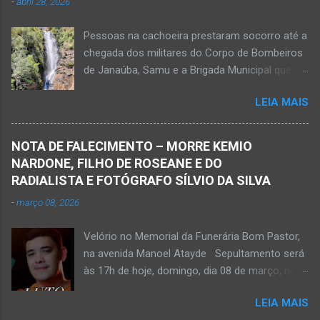
-
abril 28, 2026
Pessoas na cachoeira prestaram socorro até a
chegada dos militares do Corpo de Bombeiros
de Janaúba, Samu e a Brigada Municipal que
auxiliaram no socorro, mas o jovem não
LEIA MAIS
resistiu e foi a óbito Foto álbum pessoal Kauan
Pereira Alves publicou em sua rede social a
foto em que apreciava a Cachoeira Maria Rosa,
NOTA DE FALECIMENTO – MORRE KEMIO
em Mato Verde, pouco tempo antes de se
NARDONE, FILHO DE ROSEANE E DO
afogar e depois vir a óbito nesta terça-feira, dia
RADIALISTA E FOTÓGRAFO SÍLVIO DA SILVA
28 de abril de 2026. Foto álbum pessoal Kauan
-
março 08, 2026
Pereira Alves. Fotos CB Populares, Corpo de
Bombeiros Militar, Samu e Brigada Municipal
Velório no Memorial da Funerária Bom Pastor,
socorrem estudante que se afogou em
na avenida Manoel Atayde Sepultamento será
cachoeira em Mato Verde nesta terça-feira, dia
às 17h de hoje, domingo, dia 08 de março, no
28 de abril de 2026. Adolescente não resistiu e
cemitério Campo da Paz, na margem esquerda
foi a óbito. MATO VERDE (por Oliveira Júnior)
LEIA MAIS
da rodovia MG-401, saída de Janaúba para
– O que seria um dia de lazer, de conhecimento