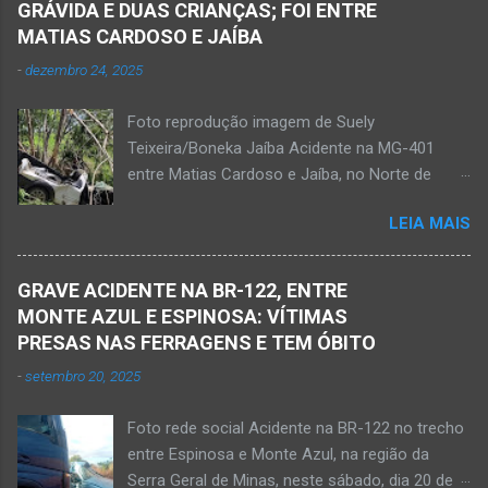
GRÁVIDA E DUAS CRIANÇAS; FOI ENTRE
ao bar portando uma faca. Ao aproximar do
MATIAS CARDOSO E JAÍBA
rapaz, o homem sacou uma faca. O mais novo
-
dezembro 24, 2025
foi se defender e conseguiu desarmar o
desafeto. Já de posse da faca, o rapaz
Foto reprodução imagem de Suely
desferiu golpes fatais na vítima. Antônio Simas
Teixeira/Boneka Jaíba Acidente na MG-401
de Oliveira, de 61 anos, morreu no local.
entre Matias Cardoso e Jaíba, no Norte de
Equipes da Polícia Militar, da perícia da Polícia
Minas, nesta quarta-feira, dia 24 de dezembro
Civil e do Samu compareceram ao local. Houve
LEIA MAIS
de 2025. JAÍBA (por Oliveira Júnior) – Grave
a constatação de quatro perfurações na região
acidente na rodovia Prefeito Osvaldo Bandeira,
torácica, além de ferimentos na face e sinais
a MG-401, na manhã desta quarta-feira, dia 24
de trauma na vítima. O autor desse
GRAVE ACIDENTE NA BR-122, ENTRE
de dezembro. Uma mulher morreu e sete
assassinato foi preso pela Políci...
MONTE AZUL E ESPINOSA: VÍTIMAS
pessoas ficaram feridas nesse acidente no
PRESAS NAS FERRAGENS E TEM ÓBITO
trecho entre Matias Cardoso e Jaíba. Uma
-
setembro 20, 2025
camionete saiu da pista e bateu numa árvore.
Policiais militares estiveram no local apurando
Foto rede social Acidente na BR-122 no trecho
as informações acerca desse acidente. A 3ª
entre Espinosa e Monte Azul, na região da
Delegacia Regional da Polícia Civil de Janaúba
Serra Geral de Minas, neste sábado, dia 20 de