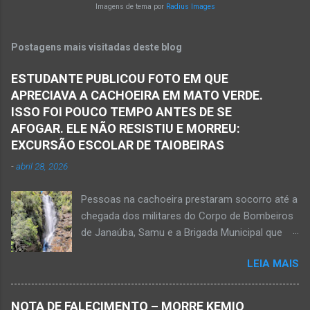
da rodovia entre os municípios de Monte Azul e
Imagens de tema por
Radius Images
Norte de Minas. Ainda segundo a polícia, o
Espinosa, na região da Serra Geral de Minas.
veículo transportava pessoas...
Em consequência desse acidente, as vítimas
Postagens mais visitadas deste blog
ficaram presas nas ferragens. Equipes do
Samu, da Polícia Militar, Polícia Civil e do 6º
ESTUDANTE PUBLICOU FOTO EM QUE
Pelotão do Corpo de Bombeiros Militar de
APRECIAVA A CACHOEIRA EM MATO VERDE.
Janaúba seguiram para o local. Uma mulher
ISSO FOI POUCO TEMPO ANTES DE SE
morreu e a outra vítima ficou gravemente
AFOGAR. ELE NÃO RESISTIU E MORREU:
ferida e foi levada pelos socorristas do Samu
EXCURSÃO ESCOLAR DE TAIOBEIRAS
para o hospital na cidade de Monte Azul. Essa
-
abril 28, 2026
vítima apresenta traumatismo cranioencefálico
grave e poderá ser transportada em aeronave
Pessoas na cachoeira prestaram socorro até a
do Suporte Aéreo Avançado de Vida (SAAV)
chegada dos militares do Corpo de Bombeiros
para unidade hospi...
de Janaúba, Samu e a Brigada Municipal que
auxiliaram no socorro, mas o jovem não
LEIA MAIS
resistiu e foi a óbito Foto álbum pessoal Kauan
Pereira Alves publicou em sua rede social a
foto em que apreciava a Cachoeira Maria Rosa,
NOTA DE FALECIMENTO – MORRE KEMIO