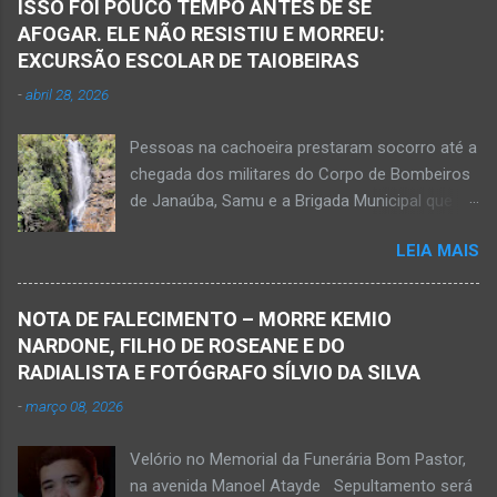
ISSO FOI POUCO TEMPO ANTES DE SE
AFOGAR. ELE NÃO RESISTIU E MORREU:
EXCURSÃO ESCOLAR DE TAIOBEIRAS
-
abril 28, 2026
Pessoas na cachoeira prestaram socorro até a
chegada dos militares do Corpo de Bombeiros
de Janaúba, Samu e a Brigada Municipal que
auxiliaram no socorro, mas o jovem não
LEIA MAIS
resistiu e foi a óbito Foto álbum pessoal Kauan
Pereira Alves publicou em sua rede social a
foto em que apreciava a Cachoeira Maria Rosa,
NOTA DE FALECIMENTO – MORRE KEMIO
em Mato Verde, pouco tempo antes de se
NARDONE, FILHO DE ROSEANE E DO
afogar e depois vir a óbito nesta terça-feira, dia
RADIALISTA E FOTÓGRAFO SÍLVIO DA SILVA
28 de abril de 2026. Foto álbum pessoal Kauan
-
março 08, 2026
Pereira Alves. Fotos CB Populares, Corpo de
Bombeiros Militar, Samu e Brigada Municipal
Velório no Memorial da Funerária Bom Pastor,
socorrem estudante que se afogou em
na avenida Manoel Atayde Sepultamento será
cachoeira em Mato Verde nesta terça-feira, dia