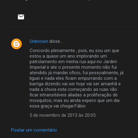
Unknown
disse…
C
Concordo plenamente , pois, eu sou um que
o
estou a quase um ano implorando um
m
patrolamento em minha rua aqui no Jardim
Imperial e ate o presente momento não fui
e
atendido já mandei oficio, fui pessoalmente, já
liguei e nada eles ficam empurrando com a
n
barriga dizendo vai ser hoje vai ser amanhã e
t
nada a chuva esta começando as ruas vão
ficar intransitáveis aliadas a proliferação de
á
mosquitos, mas eu ainda espero que um dia
r
essa graça vai chegar.Fábio
i
5 de novembro de 2013 às 20:05
o
Postar um comentário
s