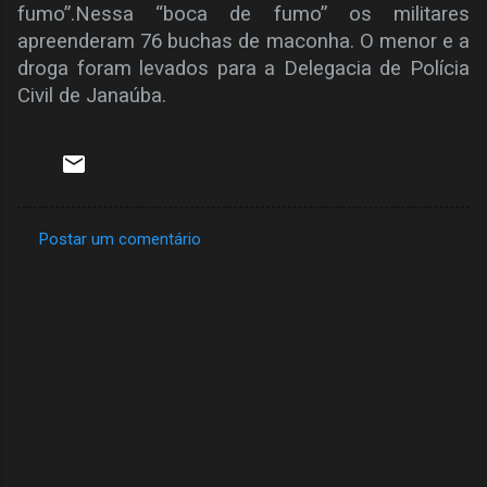
fumo”.
Nessa “boca de fumo” os militares
apreenderam 76 buchas de maconha. O menor e a
droga foram levados para a Delegacia de Polícia
Civil de Janaúba.
Postar um comentário
C
o
m
e
n
t
á
r