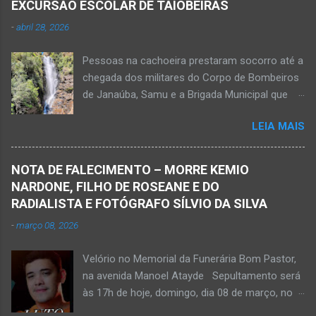
EXCURSÃO ESCOLAR DE TAIOBEIRAS
enfeitam o ambiente. Parabéns aos moradores
-
abril 28, 2026
por essa atitude, pelo gesto de amor à
natureza e por contribuir por uma Janaúba
Pessoas na cachoeira prestaram socorro até a
mais agradável, sustentável, linda e limpa.
chegada dos militares do Corpo de Bombeiros
de Janaúba, Samu e a Brigada Municipal que
auxiliaram no socorro, mas o jovem não
LEIA MAIS
resistiu e foi a óbito Foto álbum pessoal Kauan
Pereira Alves publicou em sua rede social a
foto em que apreciava a Cachoeira Maria Rosa,
NOTA DE FALECIMENTO – MORRE KEMIO
em Mato Verde, pouco tempo antes de se
NARDONE, FILHO DE ROSEANE E DO
afogar e depois vir a óbito nesta terça-feira, dia
RADIALISTA E FOTÓGRAFO SÍLVIO DA SILVA
28 de abril de 2026. Foto álbum pessoal Kauan
-
março 08, 2026
Pereira Alves. Fotos CB Populares, Corpo de
Bombeiros Militar, Samu e Brigada Municipal
Velório no Memorial da Funerária Bom Pastor,
socorrem estudante que se afogou em
na avenida Manoel Atayde Sepultamento será
cachoeira em Mato Verde nesta terça-feira, dia
às 17h de hoje, domingo, dia 08 de março, no
28 de abril de 2026. Adolescente não resistiu e
cemitério Campo da Paz, na margem esquerda
foi a óbito. MATO VERDE (por Oliveira Júnior)