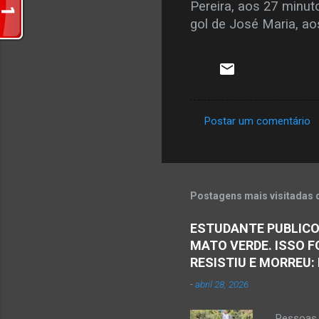
Pereira, aos 27 minu
gol de José Maria, ao
Postar um comentário
C
o
m
e
Postagens mais visitadas 
n
ESTUDANTE PUBLICO
t
MATO VERDE. ISSO F
á
RESISTIU E MORREU:
r
-
abril 28, 2026
i
o
Pessoas 