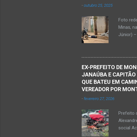
presencia
-
outubro 25, 2025
iniciou a
vida...u
Foto red
desde qu
Minas, n
Que o Nos
Júnior) –
atingido
Caldas, b
Serra Ger
Polícia M
EX-PREFEITO DE MON
Janaúba.
JANAÚBA E CAPITÃO
no chão. 
QUE BATEU EM CAMIN
vítima. H
VEREADOR POR MON
militare
-
fevereiro 27, 2026
efetuou o
elaboraçã
Prefeito 
Alexandr
social A
nesta sex