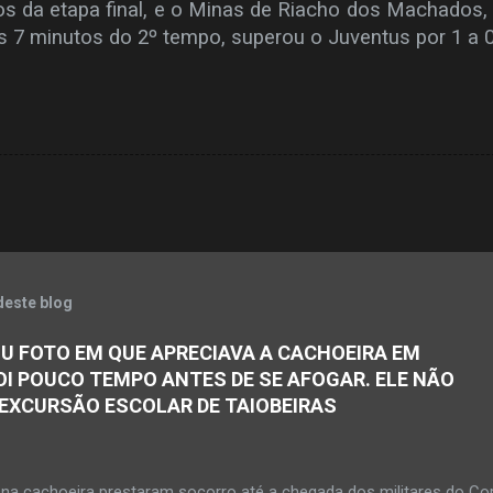
tos da etapa final, e o Minas de Riacho dos Machados
s 7 minutos do 2º tempo, superou o Juventus por 1 a 0
deste blog
U FOTO EM QUE APRECIAVA A CACHOEIRA EM
OI POUCO TEMPO ANTES DE SE AFOGAR. ELE NÃO
 EXCURSÃO ESCOLAR DE TAIOBEIRAS
na cachoeira prestaram socorro até a chegada dos militares do Co