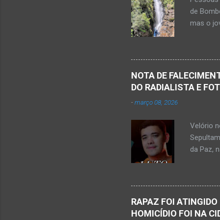
s
de Bombe
mas o jov
publicou
Mato Ver
feira, di
Populare
NOTA DE FALECIMENT
estudant
DO RADIALISTA E FO
de abril 
-
março 08, 2026
Júnior) 
tragédia
Velório 
Minas. U
Sepultam
Rosa, loc
da Paz, 
Kemio Na
desse sá
Nardone 
Sílvio da
RAPAZ FOI ATINGIDO
completa
HOMICÍDIO FOI NA C