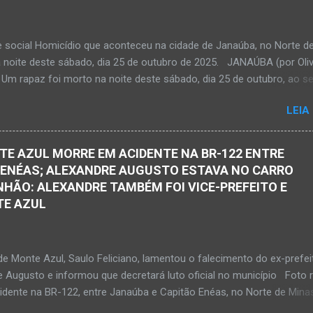
l entre nós. Ele não retornou para casa em tempo hábil e a partir da
 procura por ele. O reencontro foi de maneira triste...já estava sem si
ma decisão dele. Lamentável! Jovem com futuro promissor. Conheci e
e social Homicídio que aconteceu na cidade de Janaúba, no Norte d
ando nasceu. Que o Nosso Senhor acolhe o Kemio nessa partida et
a noite deste sábado, dia 25 de outubro de 2025. JANAÚBA (por Oliv
so Senhor dê forças ao colega Sílvio da Silva, à amiga Rose e a...
 Um rapaz foi morto na noite deste sábado, dia 25 de outubro, ao se
 por disparos de arma momento em que transitava pela rua Salviana
LEIA
airro Boa Vista, região Norte da cidade de Janaúba, situada na regiã
al, no Norte de Minas. O caso foi registrado tanto pelo 51º Batalhão
ilitar de Janaúba quanto pela 3ª Delegacia Regional da Polícia Civil d
TE AZUL MORRE EM ACIDENTE NA BR-122 ENTRE
 Henrique Pereira Gomes, de 27 anos de idade, foi encontrado esten
 ENÉAS; ALEXANDRE AUGUSTO ESTAVA NO CARRO
Ele teria sido alvo de disparos fatais. Um dos tiros acertou o tórax 
HÃO: ALEXANDRE TAMBÉM FOI VICE-PREFEITO E
enrique não resistiu e foi a óbito no local desse crime violento. Polici
TE AZUL
s estiveram apurando informações com o intuito em identificar quem
s disparos. Perito da Polícia Civil também foi ao local objetivando a
o do laudo pericial a ser aprese...
de Monte Azul, Saulo Feliciano, lamentou o falecimento do ex-prefei
e Augusto e informou que decretará luto oficial no município Foto 
cidente na BR-122, entre Janaúba e Capitão Enéas, no Norte de Mina
ta-feira, dia 27 de fevereiro de 2026. Foto Oliveira Júnior Alexandre