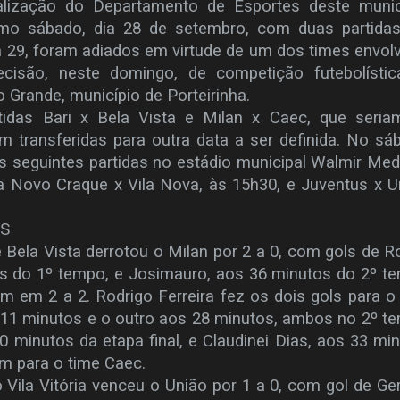
ealização do Departamento de Esportes deste munic
imo sábado, dia 28 de setembro, com duas partidas
a 29, foram adiados em virtude de um dos times envol
cisão, neste domingo, de competição futebolístic
Grande, município de Porteirinha.
rtidas Bari x Bela Vista e Milan x Caec, que seri
m transferidas para outra data a ser definida. No sá
as seguintes partidas no estádio municipal Walmir Me
a Novo Craque x Vila Nova, às 15h30, e Juventus x U
OS
e Bela Vista derrotou o Milan por 2 a 0, com gols de R
os do 1º tempo, e Josimauro, aos 36 minutos do 2º t
 em 2 a 2. Rodrigo Ferreira fez os dois gols para o 
 11 minutos e o outro aos 28 minutos, ambos no 2º t
 minutos da etapa final, e Claudinei Dias, aos 33 mi
m para o time Caec.
 Vila Vitória venceu o União por 1 a 0, com gol de Ge