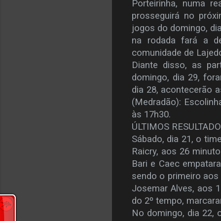
Porteirinha, numa r
prosseguirá no próx
jogos do domingo, di
na rodada fará a de
comunidade de Lajedo 
Diante disso, as pa
domingo, dia 29, fora
dia 28, acontecerão 
(Medradão): Escolinh
às 17h30.
ÚLTIMOS RESULTAD
Sábado, dia 21, o tim
Raicry, aos 26 minut
Bari e Caec empataram
sendo o primeiro aos
Josemar Alves, aos 10
do 2º tempo, marcara
No domingo, dia 22, o