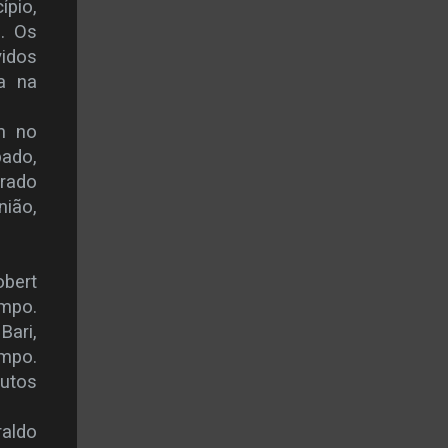
ípio,
. Os
vidos
a na
am no
bado,
drado
nião,
obert
empo.
Bari,
empo.
nutos
raldo