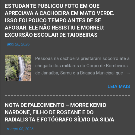
Samu, da Polícia Militar, Polícia Civil e do 6º
ESTUDANTE PUBLICOU FOTO EM QUE
Pelotão do Corpo de Bombeiros Militar de
APRECIAVA A CACHOEIRA EM MATO VERDE.
Janaúba seguiram para o local. Uma mulher
ISSO FOI POUCO TEMPO ANTES DE SE
morreu e a outra vítima ficou gravemente
AFOGAR. ELE NÃO RESISTIU E MORREU:
ferida e foi levada pelos socorristas do Samu
EXCURSÃO ESCOLAR DE TAIOBEIRAS
para o hospital na cidade de Monte Azul. Essa
-
abril 28, 2026
vítima apresenta traumatismo cranioencefálico
grave e poderá ser transportada em aeronave
Pessoas na cachoeira prestaram socorro até a
do Suporte Aéreo Avançado de Vida (SAAV)
chegada dos militares do Corpo de Bombeiros
para unidade hospi...
de Janaúba, Samu e a Brigada Municipal que
auxiliaram no socorro, mas o jovem não
LEIA MAIS
resistiu e foi a óbito Foto álbum pessoal Kauan
Pereira Alves publicou em sua rede social a
foto em que apreciava a Cachoeira Maria Rosa,
NOTA DE FALECIMENTO – MORRE KEMIO
em Mato Verde, pouco tempo antes de se
NARDONE, FILHO DE ROSEANE E DO
afogar e depois vir a óbito nesta terça-feira, dia
RADIALISTA E FOTÓGRAFO SÍLVIO DA SILVA
28 de abril de 2026. Foto álbum pessoal Kauan
-
março 08, 2026
Pereira Alves. Fotos CB Populares, Corpo de