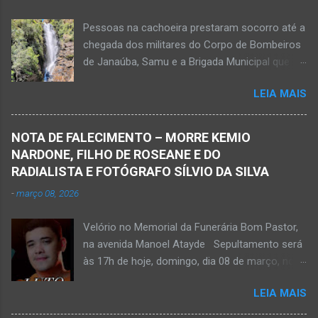
Pessoas na cachoeira prestaram socorro até a
chegada dos militares do Corpo de Bombeiros
de Janaúba, Samu e a Brigada Municipal que
auxiliaram no socorro, mas o jovem não
LEIA MAIS
resistiu e foi a óbito Foto álbum pessoal Kauan
Pereira Alves publicou em sua rede social a
foto em que apreciava a Cachoeira Maria Rosa,
NOTA DE FALECIMENTO – MORRE KEMIO
em Mato Verde, pouco tempo antes de se
NARDONE, FILHO DE ROSEANE E DO
afogar e depois vir a óbito nesta terça-feira, dia
RADIALISTA E FOTÓGRAFO SÍLVIO DA SILVA
28 de abril de 2026. Foto álbum pessoal Kauan
-
março 08, 2026
Pereira Alves. Fotos CB Populares, Corpo de
Bombeiros Militar, Samu e Brigada Municipal
Velório no Memorial da Funerária Bom Pastor,
socorrem estudante que se afogou em
na avenida Manoel Atayde Sepultamento será
cachoeira em Mato Verde nesta terça-feira, dia
às 17h de hoje, domingo, dia 08 de março, no
28 de abril de 2026. Adolescente não resistiu e
cemitério Campo da Paz, na margem esquerda
foi a óbito. MATO VERDE (por Oliveira Júnior)
LEIA MAIS
da rodovia MG-401, saída de Janaúba para
– O que seria um dia de lazer, de conhecimento
Jaíba Kemio Nardone Kemio Nardone
e de interação acabou em tragédia para um