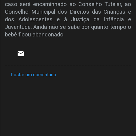
caso será encaminhado ao Conselho Tutelar, ao
Conselho Municipal dos Direitos das Crianças e
dos Adolescentes e à Justiça da Infância e
Juventude. Ainda não se sabe por quanto tempo o
bebê ficou abandonado.
Postar um comentário
C
o
m
e
n
t
á