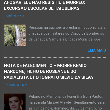
AFOGAR. ELE NÃO RESISTIU E MORREU:
ferida e foi levada pelos socorristas do Samu
EXCURSÃO ESCOLAR DE TAIOBEIRAS
para o hospital na cidade de Monte Azul. Essa
-
abril 28, 2026
vítima apresenta traumatismo cranioencefálico
grave e poderá ser transportada em aeronave
Pessoas na cachoeira prestaram socorro até a
do Suporte Aéreo Avançado de Vida (SAAV)
chegada dos militares do Corpo de Bombeiros
para unidade hospi...
de Janaúba, Samu e a Brigada Municipal que
auxiliaram no socorro, mas o jovem não
LEIA MAIS
resistiu e foi a óbito Foto álbum pessoal Kauan
Pereira Alves publicou em sua rede social a
foto em que apreciava a Cachoeira Maria Rosa,
NOTA DE FALECIMENTO – MORRE KEMIO
em Mato Verde, pouco tempo antes de se
NARDONE, FILHO DE ROSEANE E DO
afogar e depois vir a óbito nesta terça-feira, dia
RADIALISTA E FOTÓGRAFO SÍLVIO DA SILVA
28 de abril de 2026. Foto álbum pessoal Kauan
-
março 08, 2026
Pereira Alves. Fotos CB Populares, Corpo de
Bombeiros Militar, Samu e Brigada Municipal
Velório no Memorial da Funerária Bom Pastor,
socorrem estudante que se afogou em
na avenida Manoel Atayde Sepultamento será
cachoeira em Mato Verde nesta terça-feira, dia
às 17h de hoje, domingo, dia 08 de março, no