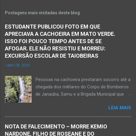
Espinosa, na região da Serra Geral de Minas.
veículo transportava pessoas...
Em consequência desse acidente, as vítimas
Postagens mais visitadas deste blog
ficaram presas nas ferragens. Equipes do
Samu, da Polícia Militar, Polícia Civil e do 6º
ESTUDANTE PUBLICOU FOTO EM QUE
Pelotão do Corpo de Bombeiros Militar de
APRECIAVA A CACHOEIRA EM MATO VERDE.
Janaúba seguiram para o local. Uma mulher
ISSO FOI POUCO TEMPO ANTES DE SE
morreu e a outra vítima ficou gravemente
AFOGAR. ELE NÃO RESISTIU E MORREU:
ferida e foi levada pelos socorristas do Samu
EXCURSÃO ESCOLAR DE TAIOBEIRAS
para o hospital na cidade de Monte Azul. Essa
-
abril 28, 2026
vítima apresenta traumatismo cranioencefálico
grave e poderá ser transportada em aeronave
Pessoas na cachoeira prestaram socorro até a
do Suporte Aéreo Avançado de Vida (SAAV)
chegada dos militares do Corpo de Bombeiros
para unidade hospi...
de Janaúba, Samu e a Brigada Municipal que
auxiliaram no socorro, mas o jovem não
LEIA MAIS
resistiu e foi a óbito Foto álbum pessoal Kauan
Pereira Alves publicou em sua rede social a
foto em que apreciava a Cachoeira Maria Rosa,
NOTA DE FALECIMENTO – MORRE KEMIO
em Mato Verde, pouco tempo antes de se
NARDONE, FILHO DE ROSEANE E DO