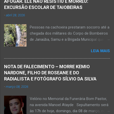
AFOGAR. ELE NÃO RESISTIU E MORREU:
EXCURSÃO ESCOLAR DE TAIOBEIRAS
-
abril 28, 2026
Pessoas na cachoeira prestaram socorro até a
chegada dos militares do Corpo de Bombeiros
de Janaúba, Samu e a Brigada Municipal que
auxiliaram no socorro, mas o jovem não
LEIA MAIS
resistiu e foi a óbito Foto álbum pessoal Kauan
Pereira Alves publicou em sua rede social a
foto em que apreciava a Cachoeira Maria Rosa,
NOTA DE FALECIMENTO – MORRE KEMIO
em Mato Verde, pouco tempo antes de se
NARDONE, FILHO DE ROSEANE E DO
afogar e depois vir a óbito nesta terça-feira, dia
RADIALISTA E FOTÓGRAFO SÍLVIO DA SILVA
28 de abril de 2026. Foto álbum pessoal Kauan
-
março 08, 2026
Pereira Alves. Fotos CB Populares, Corpo de
Bombeiros Militar, Samu e Brigada Municipal
Velório no Memorial da Funerária Bom Pastor,
socorrem estudante que se afogou em
na avenida Manoel Atayde Sepultamento será
cachoeira em Mato Verde nesta terça-feira, dia
às 17h de hoje, domingo, dia 08 de março, no
28 de abril de 2026. Adolescente não resistiu e