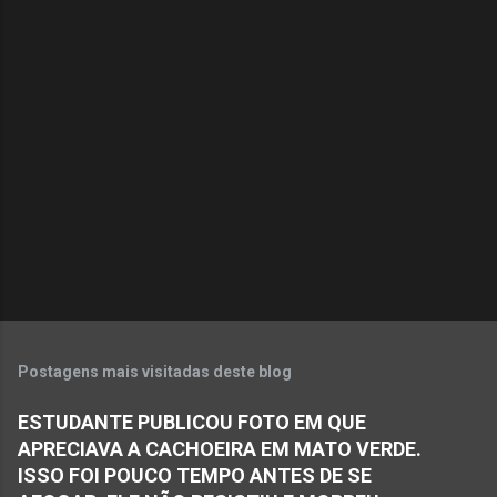
m
e
n
t
á
r
i
o
s
Postagens mais visitadas deste blog
ESTUDANTE PUBLICOU FOTO EM QUE
APRECIAVA A CACHOEIRA EM MATO VERDE.
ISSO FOI POUCO TEMPO ANTES DE SE