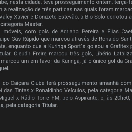
ube, nesta cidade, teve prosseguimento ontem, terça-fe
m a realização de três partidas nas quais foram marca
Valcy Xavier e Donizete Estevão, a Bio Solo derrotou a
 categoria Master.
 Imóveis, com gols de Adriano Pereira e Elias Cae
quipe Gás Rápido que marcou através de Ronaldo Sant
nte, enquanto que a Kuringa Sport´s goleou a Grafitex 
tular. Cleudir Freire marcou três gols, Libério Lataliz
marcou um em favor da Kuringa, já o único gol da Gra
guel.
aiçara Clube terá prosseguimento amanhã com 
ei das Tintas x Ronaldinho Veículos, pela categoria Ma
guel x Rádio Torre FM, pelo Aspirante; e, às 20h50, 
, pela categoria Titular.