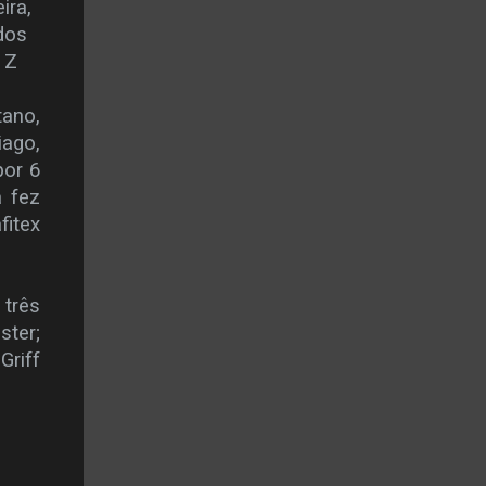
ira,
dos
 Z
tano,
iago,
por 6
a fez
fitex
três
ster;
Griff