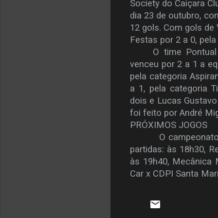
Society do Caiçara Cl
dia 23 de outubro, co
12 gols. Com gols de 
Festas por 2 a 0, pela
O time Pontual
venceu por 2 a 1 a e
pela categoria Aspira
a 1, pela categoria Ti
dois e Lucas Gustavo 
foi feito por André Mi
PRÓXIMOS JOGOS
O campeonato do C
partidas: às 18h30, R
às 19h40, Mecânica Mi
Car x CDPI Santa Maria