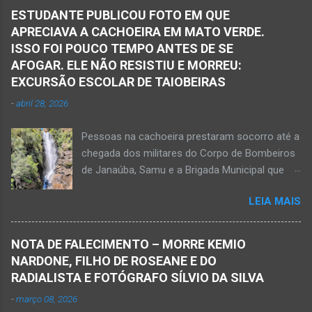
Delegacia Regional da Polícia Civil de Janaúba
ESTUDANTE PUBLICOU FOTO EM QUE
designou um perito para realizar os serviços de
APRECIAVA A CACHOEIRA EM MATO VERDE.
perícia os quais serão anexados ao Inquérito
ISSO FOI POUCO TEMPO ANTES DE SE
Policial. De acordo com informações da polícia,
AFOGAR. ELE NÃO RESISTIU E MORREU:
o veículo transitava no sentido Matias Cardoso
EXCURSÃO ESCOLAR DE TAIOBEIRAS
para Jaíba. O acidente foi em trecho distante
-
abril 28, 2026
em torno de dez quilômetros da cidade de
Matias Cardoso, na região da Serra Geral, no
Pessoas na cachoeira prestaram socorro até a
Norte de Minas. Ainda segundo a polícia, o
chegada dos militares do Corpo de Bombeiros
veículo transportava pessoas...
de Janaúba, Samu e a Brigada Municipal que
auxiliaram no socorro, mas o jovem não
LEIA MAIS
resistiu e foi a óbito Foto álbum pessoal Kauan
Pereira Alves publicou em sua rede social a
foto em que apreciava a Cachoeira Maria Rosa,
NOTA DE FALECIMENTO – MORRE KEMIO
em Mato Verde, pouco tempo antes de se
NARDONE, FILHO DE ROSEANE E DO
afogar e depois vir a óbito nesta terça-feira, dia
RADIALISTA E FOTÓGRAFO SÍLVIO DA SILVA
28 de abril de 2026. Foto álbum pessoal Kauan
-
março 08, 2026
Pereira Alves. Fotos CB Populares, Corpo de