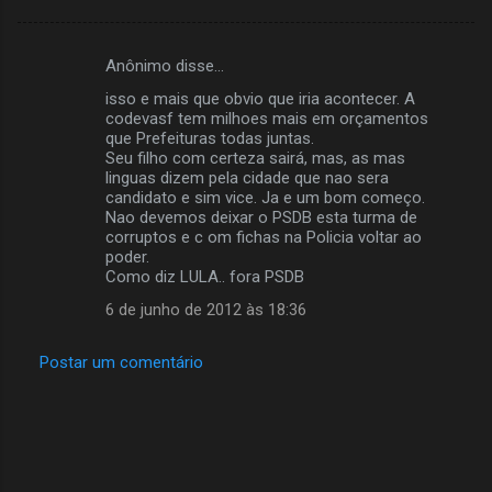
Anônimo disse…
C
isso e mais que obvio que iria acontecer. A
o
codevasf tem milhoes mais em orçamentos
m
que Prefeituras todas juntas.
Seu filho com certeza sairá, mas, as mas
e
linguas dizem pela cidade que nao sera
candidato e sim vice. Ja e um bom começo.
n
Nao devemos deixar o PSDB esta turma de
t
corruptos e c om fichas na Policia voltar ao
poder.
á
Como diz LULA.. fora PSDB
r
6 de junho de 2012 às 18:36
i
o
Postar um comentário
s