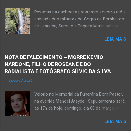
Pessoas na cachoeira prestaram socorro até a
chegada dos militares do Corpo de Bombeiros
de Janaúba, Samu e a Brigada Municipal que
auxiliaram no socorro, mas o jovem não
LEIA MAIS
resistiu e foi a óbito Foto álbum pessoal Kauan
Pereira Alves publicou em sua rede social a
foto em que apreciava a Cachoeira Maria Rosa,
NOTA DE FALECIMENTO – MORRE KEMIO
em Mato Verde, pouco tempo antes de se
NARDONE, FILHO DE ROSEANE E DO
afogar e depois vir a óbito nesta terça-feira, dia
RADIALISTA E FOTÓGRAFO SÍLVIO DA SILVA
28 de abril de 2026. Foto álbum pessoal Kauan
-
março 08, 2026
Pereira Alves. Fotos CB Populares, Corpo de
Bombeiros Militar, Samu e Brigada Municipal
Velório no Memorial da Funerária Bom Pastor,
socorrem estudante que se afogou em
na avenida Manoel Atayde Sepultamento será
cachoeira em Mato Verde nesta terça-feira, dia
às 17h de hoje, domingo, dia 08 de março, no
28 de abril de 2026. Adolescente não resistiu e
cemitério Campo da Paz, na margem esquerda
foi a óbito. MATO VERDE (por Oliveira Júnior)
LEIA MAIS
da rodovia MG-401, saída de Janaúba para
– O que seria um dia de lazer, de conhecimento
Jaíba Kemio Nardone Kemio Nardone