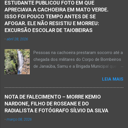
ESTUDANTE PUBLICOU FOTO EM QUE
APRECIAVA A CACHOEIRA EM MATO VERDE.
ISSO FOI POUCO TEMPO ANTES DE SE
AFOGAR. ELE NÃO RESISTIU E MORREU:
EXCURSÃO ESCOLAR DE TAIOBEIRAS
-
abril 28, 2026
Pessoas na cachoeira prestaram socorro até a
chegada dos militares do Corpo de Bombeiros
de Janaúba, Samu e a Brigada Municipal que
auxiliaram no socorro, mas o jovem não
LEIA MAIS
resistiu e foi a óbito Foto álbum pessoal Kauan
Pereira Alves publicou em sua rede social a
foto em que apreciava a Cachoeira Maria Rosa,
NOTA DE FALECIMENTO – MORRE KEMIO
em Mato Verde, pouco tempo antes de se
NARDONE, FILHO DE ROSEANE E DO
afogar e depois vir a óbito nesta terça-feira, dia
RADIALISTA E FOTÓGRAFO SÍLVIO DA SILVA
28 de abril de 2026. Foto álbum pessoal Kauan
-
março 08, 2026
Pereira Alves. Fotos CB Populares, Corpo de
Bombeiros Militar, Samu e Brigada Municipal