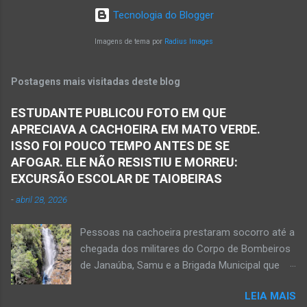
Oliveira Júnior obteve a informação de que
em torno de dez quilômetros da cidade de
Tecnologia do Blogger
houve a batida entre dois veículos em trecho
Matias Cardoso, na região da Serra Geral, no
da rodovia entre os municípios de Monte Azul e
Imagens de tema por
Radius Images
Norte de Minas. Ainda segundo a polícia, o
Espinosa, na região da Serra Geral de Minas.
veículo transportava pessoas...
Em consequência desse acidente, as vítimas
Postagens mais visitadas deste blog
ficaram presas nas ferragens. Equipes do
Samu, da Polícia Militar, Polícia Civil e do 6º
ESTUDANTE PUBLICOU FOTO EM QUE
Pelotão do Corpo de Bombeiros Militar de
APRECIAVA A CACHOEIRA EM MATO VERDE.
Janaúba seguiram para o local. Uma mulher
ISSO FOI POUCO TEMPO ANTES DE SE
morreu e a outra vítima ficou gravemente
AFOGAR. ELE NÃO RESISTIU E MORREU:
ferida e foi levada pelos socorristas do Samu
EXCURSÃO ESCOLAR DE TAIOBEIRAS
para o hospital na cidade de Monte Azul. Essa
-
abril 28, 2026
vítima apresenta traumatismo cranioencefálico
grave e poderá ser transportada em aeronave
Pessoas na cachoeira prestaram socorro até a
do Suporte Aéreo Avançado de Vida (SAAV)
chegada dos militares do Corpo de Bombeiros
para unidade hospi...
de Janaúba, Samu e a Brigada Municipal que
auxiliaram no socorro, mas o jovem não
LEIA MAIS
resistiu e foi a óbito Foto álbum pessoal Kauan