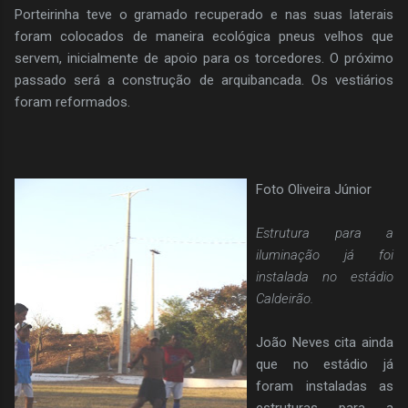
Porteirinha teve o gramado recuperado e nas suas laterais
foram colocados de maneira ecológica pneus velhos que
servem, inicialmente de apoio para os torcedores. O próximo
passado será a construção de arquibancada. Os vestiários
foram reformados.
Foto Oliv
eira Júnior
Estrutura para a
iluminação já foi
instalada no estádio
Caldeirão.
João Neves cita ainda
que no estádio já
foram instaladas as
estruturas para a