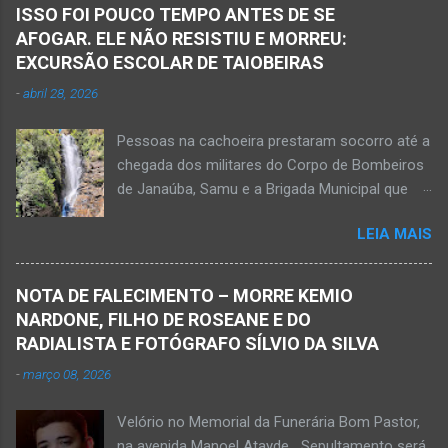
Janaúba seguiram para o local. Uma mulher
ISSO FOI POUCO TEMPO ANTES DE SE
morreu e a outra vítima ficou gravemente
AFOGAR. ELE NÃO RESISTIU E MORREU:
ferida e foi levada pelos socorristas do Samu
EXCURSÃO ESCOLAR DE TAIOBEIRAS
para o hospital na cidade de Monte Azul. Essa
-
abril 28, 2026
vítima apresenta traumatismo cranioencefálico
grave e poderá ser transportada em aeronave
Pessoas na cachoeira prestaram socorro até a
do Suporte Aéreo Avançado de Vida (SAAV)
chegada dos militares do Corpo de Bombeiros
para unidade hospi...
de Janaúba, Samu e a Brigada Municipal que
auxiliaram no socorro, mas o jovem não
LEIA MAIS
resistiu e foi a óbito Foto álbum pessoal Kauan
Pereira Alves publicou em sua rede social a
foto em que apreciava a Cachoeira Maria Rosa,
NOTA DE FALECIMENTO – MORRE KEMIO
em Mato Verde, pouco tempo antes de se
NARDONE, FILHO DE ROSEANE E DO
afogar e depois vir a óbito nesta terça-feira, dia
RADIALISTA E FOTÓGRAFO SÍLVIO DA SILVA
28 de abril de 2026. Foto álbum pessoal Kauan
-
março 08, 2026
Pereira Alves. Fotos CB Populares, Corpo de
Bombeiros Militar, Samu e Brigada Municipal
Velório no Memorial da Funerária Bom Pastor,
socorrem estudante que se afogou em
na avenida Manoel Atayde Sepultamento será