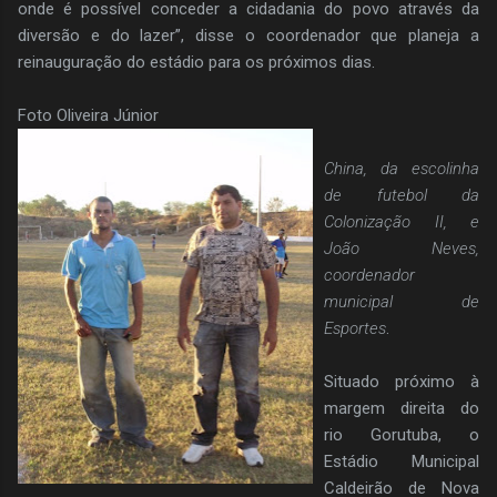
onde é possível conceder a cidadania do povo através da
diversão e do lazer”, disse o coordenador que planeja a
reinauguração do estádio para os próximos dias.
Foto Oliveira Júnior
China, da escolinha
de futebol da
Colonização II, e
João Neves,
coordenador
municipal de
Esportes
.
Situado próximo à
margem direita do
rio Gorutuba, o
Estádio Municipal
Caldeirão de Nova