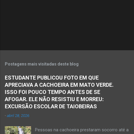
á
r
i
o
s
Postagens mais visitadas deste blog
ESTUDANTE PUBLICOU FOTO EM QUE
APRECIAVA A CACHOEIRA EM MATO VERDE.
ISSO FOI POUCO TEMPO ANTES DE SE
AFOGAR. ELE NÃO RESISTIU E MORREU:
EXCURSÃO ESCOLAR DE TAIOBEIRAS
-
abril 28, 2026
Pessoas na cachoeira prestaram socorro até a