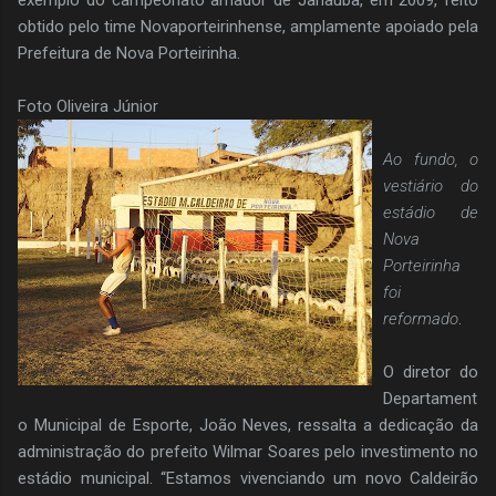
obtido pelo time Novaporteirinhense, amplamente apoiado pela
Prefeitura de Nova Porteirinha.
Foto Oliveira Júnior
Ao fundo, o
vestiário do
estádio de
Nova
Porteirinha
foi
reformado
.
O diretor do
Departament
o Municipal de Esporte, João Neves, ressalta a dedicação da
administração do prefeito Wilmar Soares pelo investimento no
estádio municipal. “Estamos vivenciando um novo Caldeirão