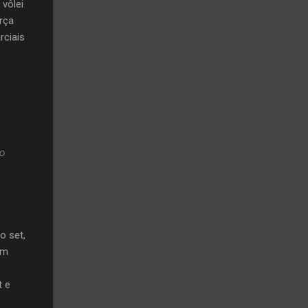
vôlei
rça
rciais
o
o set,
om
t e