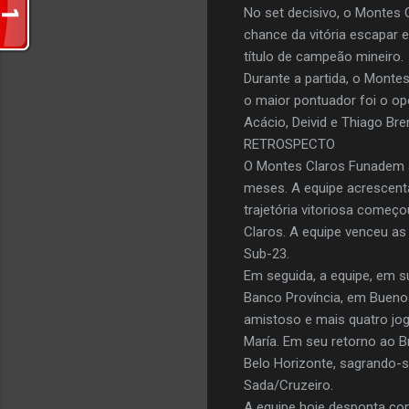
No set decisivo, o Montes
chance da vitória escapar e
título de campeão mineiro.
Durante a partida, o Monte
o maior pontuador foi o op
Acácio, Deivid e Thiago Bre
RETROSPECTO
O Montes Claros Funadem am
meses. A equipe acrescent
trajetória vitoriosa começ
Claros. A equipe venceu as
Sub-23.
Em seguida, a equipe, em s
Banco Província, em Buenos
amistoso e mais quatro jog
María. Em seu retorno ao B
Belo Horizonte, sagrando-s
Sada/Cruzeiro.
A equipe hoje desponta com