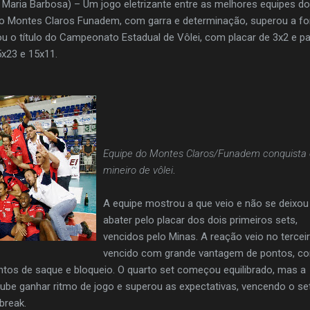
aria Barbosa) – Um jogo eletrizante entre as melhores equipes do 
, o Montes Claros Funadem, com garra e determinação, superou a fo
ou o título do Campeonato Estadual de Vôlei, com placar de 3x2 e pa
5x23 e 15x11.
Equipe do Montes Claros/Funadem conquista 
mineiro de vôlei
.
A equipe mostrou a que veio e não se deixou
abater pelo placar dos dois primeiros sets,
vencidos pelo Minas. A reação veio no terceir
vencido com grande vantagem de pontos, c
tos de saque e bloqueio. O quarto set começou equilibrado, mas a
be ganhar ritmo de jogo e superou as expectativas, vencendo o se
break.