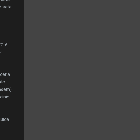
e sete
em e
de
ceria
nto
nadem)
cínio
guida