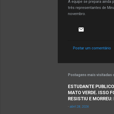
A equipe se prepara ainda 
três representantes de Min
novembro.
Postar um comentário
C
o
m
e
Postagens mais visitadas 
n
ESTUDANTE PUBLICO
t
MATO VERDE. ISSO F
á
RESISTIU E MORREU:
r
-
abril 28, 2026
i