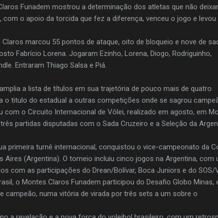
 Claros Funadem mostrou a determinação dos atletas que não deixa
, com o apoio da torcida que fez a diferença, venceu o jogo e levou
s Claros marcou 55 pontos de ataque, oito de bloqueio e nove de sa
osto Fabrício Lorena. Jogaram Ezinho, Lorena, Diogo, Rodriguinho,
ndle. Entraram Thiago Salsa e Piá.
plia a lista de títulos em sua trajetória de pouco mais de quatro
a o titulo do estadual a outras competições onde se sagrou campeã
ou com o Circuito Internacional de Vôlei, realizado em agosto, em M
 três partidas disputadas com o Sada Cruzeiro e a Seleção da Argen
ua primeira turnê internacional, conquistou o vice-campeonato da 
 Aires (Argentina). O torneio incluiu cinco jogos na Argentina, com
os com as participações do Drean/Bolívar, Boca Juniors e do SOS/V
rasil, o Montes Claros Funadem participou do Desafio Globo Minas,
e campeão, numa vitória de virada por três sets a um sobre o
o a revelação e a nova força do voleibol brasileiro, com um retros