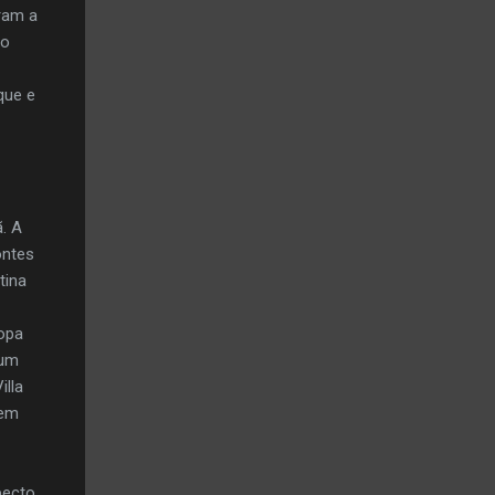
ram a
 o
que e
. A
ontes
tina
Copa
 um
illa
 em
pecto