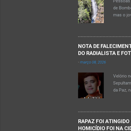
Pessoas 
s
de Bombe
mas o jov
publicou
Mato Ver
feira, di
Populare
NOTA DE FALECIMENT
estudant
DO RADIALISTA E FO
de abril 
-
março 08, 2026
Júnior) 
tragédia
Velório 
Minas. U
Sepultam
Rosa, loc
da Paz, 
Kemio Na
desse sá
Nardone 
Sílvio da
RAPAZ FOI ATINGIDO
completa
HOMICÍDIO FOI NA C