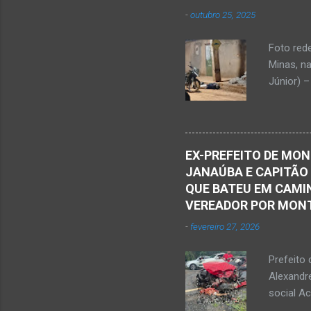
presencia
-
outubro 25, 2025
iniciou a
vida...u
Foto red
desde qu
Minas, n
Que o Nos
Júnior) –
atingido
Caldas, b
Serra Ger
Polícia M
EX-PREFEITO DE MON
Janaúba.
JANAÚBA E CAPITÃO
no chão. 
QUE BATEU EM CAMIN
vítima. H
VEREADOR POR MON
militare
-
fevereiro 27, 2026
efetuou o
elaboraçã
Prefeito 
Alexandr
social A
nesta sex