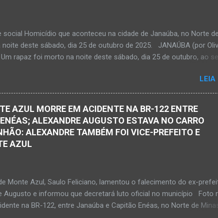
l entre nós. Ele não retornou para casa em tempo hábil e a partir da
 procura por ele. O reencontro foi de maneira triste...já estava sem si
ma decisão dele. Lamentável! Jovem com futuro promissor. Conheci e
e social Homicídio que aconteceu na cidade de Janaúba, no Norte d
ando nasceu. Que o Nosso Senhor acolhe o Kemio nessa partida et
a noite deste sábado, dia 25 de outubro de 2025. JANAÚBA (por Oliv
so Senhor dê forças ao colega Sílvio da Silva, à amiga Rose e a...
 Um rapaz foi morto na noite deste sábado, dia 25 de outubro, ao se
 por disparos de arma momento em que transitava pela rua Salviana
LEIA
airro Boa Vista, região Norte da cidade de Janaúba, situada na regiã
al, no Norte de Minas. O caso foi registrado tanto pelo 51º Batalhão
ilitar de Janaúba quanto pela 3ª Delegacia Regional da Polícia Civil d
TE AZUL MORRE EM ACIDENTE NA BR-122 ENTRE
 Henrique Pereira Gomes, de 27 anos de idade, foi encontrado esten
 ENÉAS; ALEXANDRE AUGUSTO ESTAVA NO CARRO
Ele teria sido alvo de disparos fatais. Um dos tiros acertou o tórax 
HÃO: ALEXANDRE TAMBÉM FOI VICE-PREFEITO E
enrique não resistiu e foi a óbito no local desse crime violento. Polici
TE AZUL
s estiveram apurando informações com o intuito em identificar quem
s disparos. Perito da Polícia Civil também foi ao local objetivando a
o do laudo pericial a ser aprese...
de Monte Azul, Saulo Feliciano, lamentou o falecimento do ex-prefei
e Augusto e informou que decretará luto oficial no município Foto 
cidente na BR-122, entre Janaúba e Capitão Enéas, no Norte de Mina
ta-feira, dia 27 de fevereiro de 2026. Foto Oliveira Júnior Alexandre