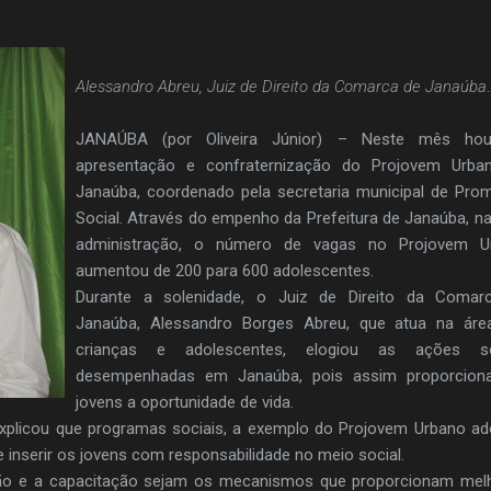
Alessandro Abreu, Juiz de Direito da Comarca de Janaúba
.
JANAÚBA (por Oliveira Júnior) – Neste mês ho
apresentação e confraternização do Projovem Urba
Janaúba, coordenado pela secretaria municipal de Pr
Social. Através do empenho da Prefeitura de Janaúba, na
administração, o número de vagas no Projovem U
aumentou de 200 para 600 adolescentes.
Durante a solenidade, o Juiz de Direito da Comar
Janaúba, Alessandro Borges Abreu, que atua na áre
crianças e adolescentes, elogiou as ações so
desempenhadas em Janaúba, pois assim proporcion
jovens a oportunidade de vida.
xplicou que programas sociais, a exemplo do Projovem Urbano a
 inserir os jovens com responsabilidade no meio social.
ão e a capacitação sejam os mecanismos que proporcionam melh