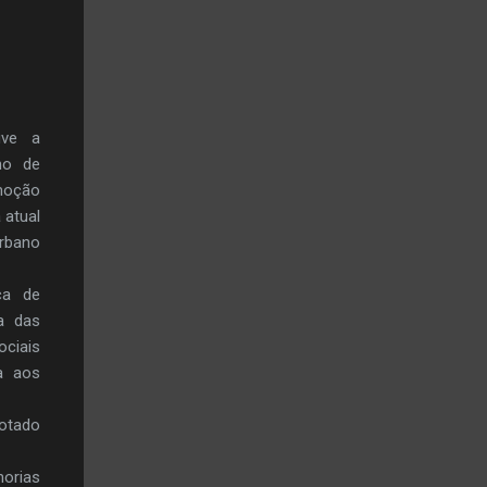
uve a
no de
omoção
 atual
rbano
ca de
a das
ciais
a aos
dotado
orias