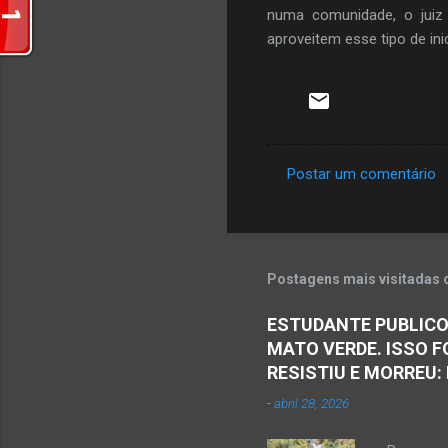
numa comunidade, o juiz 
aproveitem esse tipo de ini
Postar um comentário
C
o
m
e
Postagens mais visitadas 
n
ESTUDANTE PUBLICO
t
MATO VERDE. ISSO F
á
RESISTIU E MORREU:
r
-
abril 28, 2026
i
o