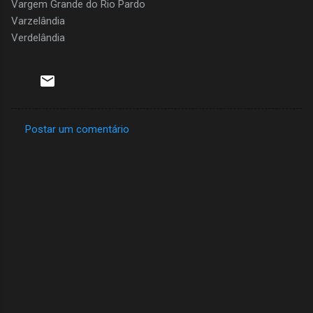
Vargem Grande do Rio Pardo
Varzelândia
Verdelândia
Postar um comentário
C
o
m
e
n
t
á
r
i