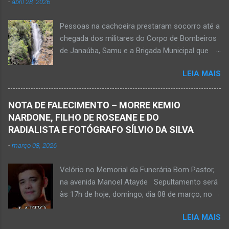
-
abril 28, 2026
vítima apresenta traumatismo cranioencefálico
grave e poderá ser transportada em aeronave
Pessoas na cachoeira prestaram socorro até a
do Suporte Aéreo Avançado de Vida (SAAV)
chegada dos militares do Corpo de Bombeiros
para unidade hospi...
de Janaúba, Samu e a Brigada Municipal que
auxiliaram no socorro, mas o jovem não
LEIA MAIS
resistiu e foi a óbito Foto álbum pessoal Kauan
Pereira Alves publicou em sua rede social a
foto em que apreciava a Cachoeira Maria Rosa,
NOTA DE FALECIMENTO – MORRE KEMIO
em Mato Verde, pouco tempo antes de se
NARDONE, FILHO DE ROSEANE E DO
afogar e depois vir a óbito nesta terça-feira, dia
RADIALISTA E FOTÓGRAFO SÍLVIO DA SILVA
28 de abril de 2026. Foto álbum pessoal Kauan
-
março 08, 2026
Pereira Alves. Fotos CB Populares, Corpo de
Bombeiros Militar, Samu e Brigada Municipal
Velório no Memorial da Funerária Bom Pastor,
socorrem estudante que se afogou em
na avenida Manoel Atayde Sepultamento será
cachoeira em Mato Verde nesta terça-feira, dia
às 17h de hoje, domingo, dia 08 de março, no
28 de abril de 2026. Adolescente não resistiu e
cemitério Campo da Paz, na margem esquerda
foi a óbito. MATO VERDE (por Oliveira Júnior)
LEIA MAIS
da rodovia MG-401, saída de Janaúba para
– O que seria um dia de lazer, de conhecimento