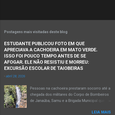
o
s
Postagens mais visitadas deste blog
ESTUDANTE PUBLICOU FOTO EM QUE
APRECIAVA A CACHOEIRA EM MATO VERDE.
ISSO FOI POUCO TEMPO ANTES DE SE
AFOGAR. ELE NÃO RESISTIU E MORREU:
EXCURSÃO ESCOLAR DE TAIOBEIRAS
-
abril 28, 2026
Pessoas na cachoeira prestaram socorro até a
chegada dos militares do Corpo de Bombeiros
de Janaúba, Samu e a Brigada Municipal que
auxiliaram no socorro, mas o jovem não
LEIA MAIS
resistiu e foi a óbito Foto álbum pessoal Kauan