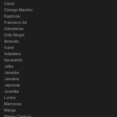
Catuti
Cônego Marinho
Espinosa
Francisco Sá
Gameleiras
Grão Mogol
Ibiracatu
Icaraí
Indaiabira
Itacarambi
Jaíba
Janaúba
Januária
Japonvar
Juvenília
Lontra
Mamonas
Manga
Matias Cardoso