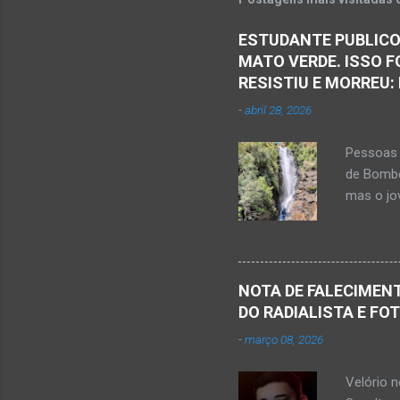
n
ESTUDANTE PUBLICO
t
MATO VERDE. ISSO F
á
RESISTIU E MORREU:
r
-
abril 28, 2026
i
o
Pessoas 
s
de Bombe
mas o jov
publicou
Mato Ver
feira, di
Populare
NOTA DE FALECIMENT
estudant
DO RADIALISTA E FO
de abril 
-
março 08, 2026
Júnior) 
tragédia
Velório 
Minas. U