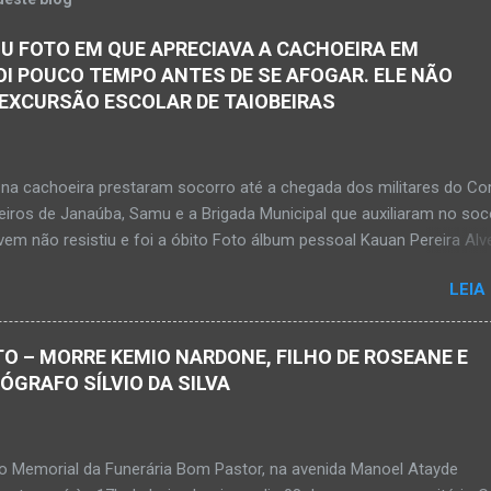
U FOTO EM QUE APRECIAVA A CACHOEIRA EM
OI POUCO TEMPO ANTES DE SE AFOGAR. ELE NÃO
 EXCURSÃO ESCOLAR DE TAIOBEIRAS
na cachoeira prestaram socorro até a chegada dos militares do Co
iros de Janaúba, Samu e a Brigada Municipal que auxiliaram no soc
em não resistiu e foi a óbito Foto álbum pessoal Kauan Pereira Alv
 em sua rede social a foto em que apreciava a Cachoeira Maria Ros
LEIA
de, pouco tempo antes de se afogar e depois vir a óbito nesta terç
a 28 de abril de 2026. Foto álbum pessoal Kauan Pereira Alves. Fot
s, Corpo de Bombeiros Militar, Samu e Brigada Municipal socorrem
O – MORRE KEMIO NARDONE, FILHO DE ROSEANE E
e que se afogou em cachoeira em Mato Verde nesta terça-feira, dia
TÓGRAFO SÍLVIO DA SILVA
de 2026. Adolescente não resistiu e foi a óbito. MATO VERDE (por Ol
– O que seria um dia de lazer, de conhecimento e de interação acab
 para um grupo de estudantes do município de Taiobeiras, no Norte 
no Memorial da Funerária Bom Pastor, na avenida Manoel Atayde
m adolescente de 16 anos morreu após se afogar na Cachoeira de 