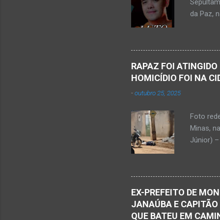
Sepultam
Rosa, loc
da Paz, 
Kemio Na
desse sá
Nardone 
Sílvio da
RAPAZ FOI ATINGIDO
completa
HOMICÍDIO FOI NA C
presencia
-
outubro 25, 2025
iniciou a
vida...u
Foto red
desde qu
Minas, n
Que o Nos
Júnior) –
atingido
Caldas, b
Serra Ger
Polícia M
EX-PREFEITO DE MON
Janaúba.
JANAÚBA E CAPITÃO
no chão. 
QUE BATEU EM CAMIN