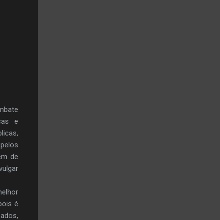
mbate
ças e
licas,
 pelos
lém de
vulgar
melhor
pois é
ados,