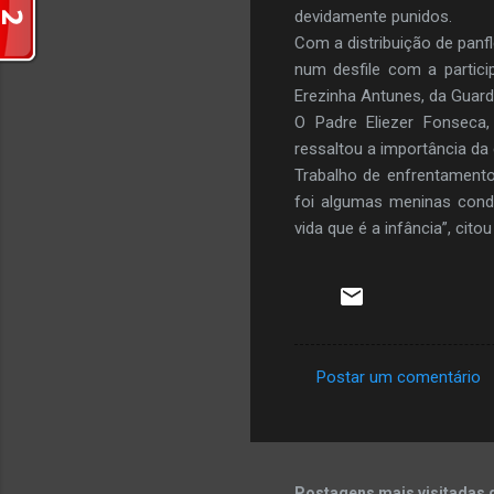
devidamente punidos.
Com a distribuição de panfl
num desfile com a partic
Erezinha Antunes, da Guar
O Padre Eliezer Fonseca
ressaltou a importância d
Trabalho de enfrentamento
foi algumas meninas cond
vida que é a infância”, citou
Postar um comentário
C
o
m
e
Postagens mais visitadas 