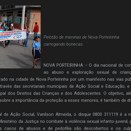
Pelotão de meninas de Nova Porteirinha
carregando bonecas
.
NOVA PORTEIRINHA – O dia nacional de co
ao abuso e exploração sexual de crian
do na cidade de Nova Porteirinha por um manifesto nas vias púb
 através das secretariais municipais de Ação Social e Educação, e
ipal dos Direitos das Crianças e dos Adolescentes. O objetivo, a
 sobre a importância da proteção a esses menores, é também de di
al de Ação Social, Vanilson Almeida, o disque 0800 311119 é a 
Ministério da Justiça no combate à violência sexual infanto-juvenil, 
s casos de abusos e de pedofilia são descobertos e os culp