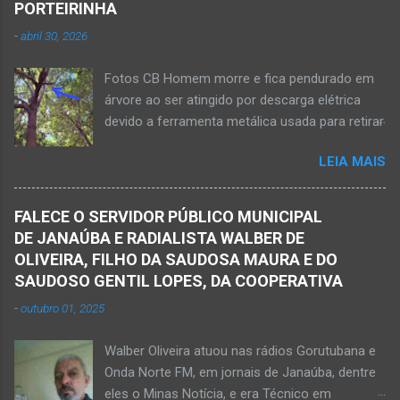
PORTEIRINHA
rodovia BR-122, no perímetro urbano desta
-
abril 30, 2026
cidade situada na região da Serra Geral, no
Norte de Minas. De acordo com informações
Fotos CB Homem morre e fica pendurado em
do Samu, Corpo de Bombeiros e da Polícia
árvore ao ser atingido por descarga elétrica
Militar, o acidente foi em frente a um
devido a ferramenta metálica usada para retirar
condomínio no trecho entre o trevo de acesso
abacate ter acertada a rede de energia nesta
à estrada do balneário e o trevo do DER-MG.
LEIA MAIS
quinta-feira, dia 30 de abril de 2026. NOVA
Houve a batida entre a motocicleta um
PORTEIRINHA (por Oliveira Júnior) – Fim trágico
caminhão que transitava pela BR-122. Com o
para um homem de 39 anos na tentativa de
impacto da batida, o ex-vereador ficou
FALECE O SERVIDOR PÚBLICO MUNICIPAL
recolher frutos na árvore de abacate. Gilliard
gravemente com fratura na perna esquerda.
DE JANAÚBA E RADIALISTA WALBER DE
Ferreira da Silva utilizou uma foice com cabo
Avelin...
OLIVEIRA, FILHO DA SAUDOSA MAURA E DO
metálico e, num descuido, atingiu a ferramenta
SAUDOSO GENTIL LOPES, DA COOPERATIVA
na rede elétrica de média tensão que
-
outubro 01, 2025
ocasionou a descarga elétrica provocando
queimaduras no corpo da vítima. Esse fato foi
Walber Oliveira atuou nas rádios Gorutubana e
na tarde de hoje, quinta-feira, dia 30 de abril, na
Onda Norte FM, em jornais de Janaúba, dentre
zona rural de Nova Porteirinha, situado na
eles o Minas Notícia, e era Técnico em