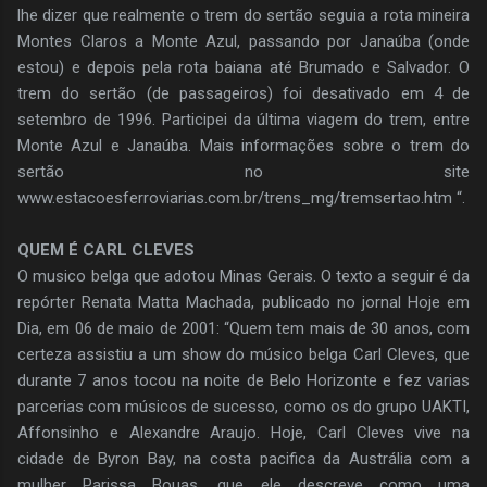
lhe dizer que realmente o trem do sertão seguia a rota mineira
Montes Claros a Monte Azul, passando por Janaúba (onde
estou) e depois pela rota baiana até Brumado e Salvador. O
trem do sertão (de passageiros) foi desativado em 4 de
setembro de 1996. Participei da última viagem do trem, entre
Monte Azul e Janaúba. Mais informações sobre o trem do
sertão no site
www.estacoesferroviarias.com.br/trens_mg/tremsertao.htm “.
QUEM É CARL CLEVES
O musico belga que adotou Minas Gerais. O texto a seguir é da
repórter Renata Matta Machada, publicado no jornal Hoje em
Dia, em 06 de maio de 2001: “Quem tem mais de 30 anos, com
certeza assistiu a um show do músico belga Carl Cleves, que
durante 7 anos tocou na noite de Belo Horizonte e fez varias
parcerias com músicos de sucesso, como os do grupo UAKTI,
Affonsinho e Alexandre Araujo. Hoje, Carl Cleves vive na
cidade de Byron Bay, na costa pacifica da Austrália com a
mulher Parissa Bouas, que ele descreve como uma