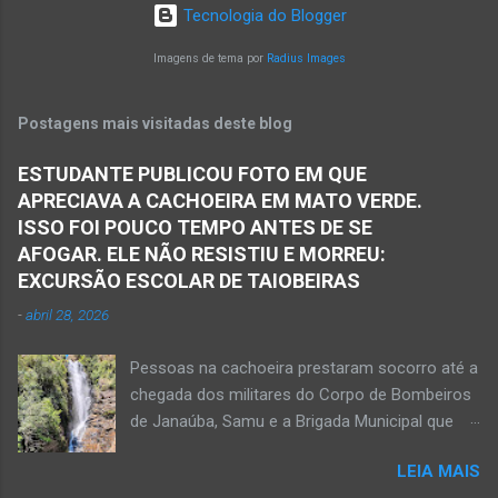
Oliveira Júnior obteve a informação de que
em torno de dez quilômetros da cidade de
Tecnologia do Blogger
houve a batida entre dois veículos em trecho
Matias Cardoso, na região da Serra Geral, no
da rodovia entre os municípios de Monte Azul e
Imagens de tema por
Radius Images
Norte de Minas. Ainda segundo a polícia, o
Espinosa, na região da Serra Geral de Minas.
veículo transportava pessoas...
Em consequência desse acidente, as vítimas
Postagens mais visitadas deste blog
ficaram presas nas ferragens. Equipes do
Samu, da Polícia Militar, Polícia Civil e do 6º
ESTUDANTE PUBLICOU FOTO EM QUE
Pelotão do Corpo de Bombeiros Militar de
APRECIAVA A CACHOEIRA EM MATO VERDE.
Janaúba seguiram para o local. Uma mulher
ISSO FOI POUCO TEMPO ANTES DE SE
morreu e a outra vítima ficou gravemente
AFOGAR. ELE NÃO RESISTIU E MORREU:
ferida e foi levada pelos socorristas do Samu
EXCURSÃO ESCOLAR DE TAIOBEIRAS
para o hospital na cidade de Monte Azul. Essa
-
abril 28, 2026
vítima apresenta traumatismo cranioencefálico
grave e poderá ser transportada em aeronave
Pessoas na cachoeira prestaram socorro até a
do Suporte Aéreo Avançado de Vida (SAAV)
chegada dos militares do Corpo de Bombeiros
para unidade hospi...
de Janaúba, Samu e a Brigada Municipal que
auxiliaram no socorro, mas o jovem não
LEIA MAIS
resistiu e foi a óbito Foto álbum pessoal Kauan