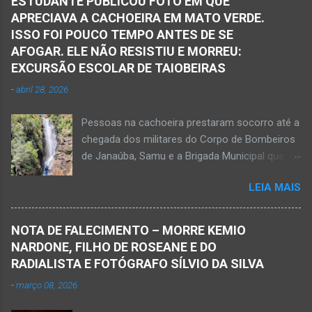
ESTUDANTE PUBLICOU FOTO EM QUE
APRECIAVA A CACHOEIRA EM MATO VERDE.
ISSO FOI POUCO TEMPO ANTES DE SE
AFOGAR. ELE NÃO RESISTIU E MORREU:
EXCURSÃO ESCOLAR DE TAIOBEIRAS
-
abril 28, 2026
Pessoas na cachoeira prestaram socorro até a
chegada dos militares do Corpo de Bombeiros
de Janaúba, Samu e a Brigada Municipal que
auxiliaram no socorro, mas o jovem não
LEIA MAIS
resistiu e foi a óbito Foto álbum pessoal Kauan
Pereira Alves publicou em sua rede social a
foto em que apreciava a Cachoeira Maria Rosa,
NOTA DE FALECIMENTO – MORRE KEMIO
em Mato Verde, pouco tempo antes de se
NARDONE, FILHO DE ROSEANE E DO
afogar e depois vir a óbito nesta terça-feira, dia
RADIALISTA E FOTÓGRAFO SÍLVIO DA SILVA
28 de abril de 2026. Foto álbum pessoal Kauan
-
março 08, 2026
Pereira Alves. Fotos CB Populares, Corpo de
Bombeiros Militar, Samu e Brigada Municipal