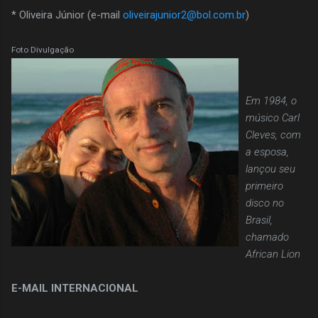
* Oliveira Júnior (e-mail
oliveirajunior2@bol.com.br
)
Foto Divulgação
Em 1984, o
músico Carl
Cleves, com
a esposa,
lançou seu
primeiro
disco no
Brasil,
chamado
African Lion
E-MAIL INTERNACIONAL