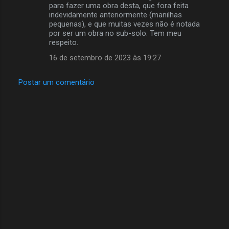
para fazer uma obra desta, que fora feita
t
indevidamente anteriormente (manilhas
pequenas), e que muitas vezes não é notada
á
por ser um obra no sub-solo. Tem meu
r
respeito.
i
16 de setembro de 2023 às 19:27
o
Postar um comentário
s