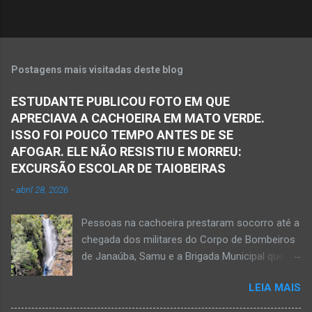
Postagens mais visitadas deste blog
ESTUDANTE PUBLICOU FOTO EM QUE
APRECIAVA A CACHOEIRA EM MATO VERDE.
ISSO FOI POUCO TEMPO ANTES DE SE
AFOGAR. ELE NÃO RESISTIU E MORREU:
EXCURSÃO ESCOLAR DE TAIOBEIRAS
-
abril 28, 2026
Pessoas na cachoeira prestaram socorro até a
chegada dos militares do Corpo de Bombeiros
de Janaúba, Samu e a Brigada Municipal que
auxiliaram no socorro, mas o jovem não
LEIA MAIS
resistiu e foi a óbito Foto álbum pessoal Kauan
Pereira Alves publicou em sua rede social a