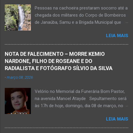
grave e poderá ser transportada em aeronave
Pessoas na cachoeira prestaram socorro até a
do Suporte Aéreo Avançado de Vida (SAAV)
chegada dos militares do Corpo de Bombeiros
para unidade hospi...
de Janaúba, Samu e a Brigada Municipal que
auxiliaram no socorro, mas o jovem não
LEIA MAIS
resistiu e foi a óbito Foto álbum pessoal Kauan
Pereira Alves publicou em sua rede social a
foto em que apreciava a Cachoeira Maria Rosa,
NOTA DE FALECIMENTO – MORRE KEMIO
em Mato Verde, pouco tempo antes de se
NARDONE, FILHO DE ROSEANE E DO
afogar e depois vir a óbito nesta terça-feira, dia
RADIALISTA E FOTÓGRAFO SÍLVIO DA SILVA
28 de abril de 2026. Foto álbum pessoal Kauan
-
março 08, 2026
Pereira Alves. Fotos CB Populares, Corpo de
Bombeiros Militar, Samu e Brigada Municipal
Velório no Memorial da Funerária Bom Pastor,
socorrem estudante que se afogou em
na avenida Manoel Atayde Sepultamento será
cachoeira em Mato Verde nesta terça-feira, dia
às 17h de hoje, domingo, dia 08 de março, no
28 de abril de 2026. Adolescente não resistiu e
cemitério Campo da Paz, na margem esquerda
foi a óbito. MATO VERDE (por Oliveira Júnior)
LEIA MAIS
da rodovia MG-401, saída de Janaúba para
– O que seria um dia de lazer, de conhecimento
Jaíba Kemio Nardone Kemio Nardone
e de interação acabou em tragédia para um