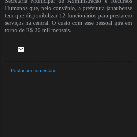
Secretaria Municipal de Administração e Recursos
Humanos que, pelo convênio, a prefeitura janaubense
tem que disponibilizar 12 funcionários para prestarem
serviços na central. O custo com esse pessoal gira em
torno de R$ 20 mil mensais
.
Postar um comentário
C
o
m
e
n
t
á
r