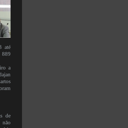
 até
m 889
iro a
dajan
artos
foram
as de
não