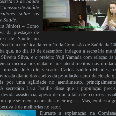
 secretária de Saúde
 Comissão de Saúde
adores sobre os
de Saúde.
ra Júnior) – Como
iva da prestação de
área de Saúde no
Essa foi a temática da reunião da Comissão de Saúde da C
ba que, no dia 19 de dezembro, indagou a secretária muni
 Silveira Silva, e o prefeito Yuji Yamada com relação às 
tência médica hospitalar e nos atendimentos nas unidad
Comissão de Saúde, vereador Carlos Isaildon Mendes, res
rovocada diante dos apelos da população tanto da cidade q
is por uma agilidade no atendimento, principalment
 A secretária Lara Jamille disse que a população precis
devida assistência, apesar de que a falta de recursos inviab
 que se refere a consultas e cirurgias.
Mas, explica a ge
pectiva é de melhorias no setor.
Durante a explanação na Comissã