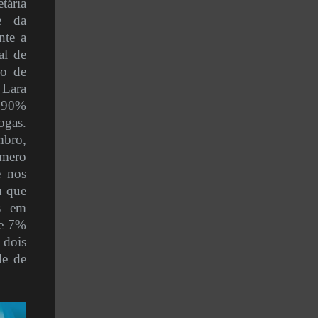
tária
e da
nte a
al de
do de
 Lara
e 90%
ogas.
mbro,
mero
e nos
u que
is em
de 7%
 dois
de de