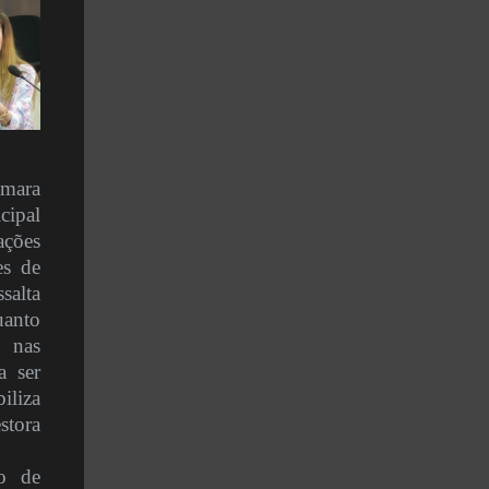
âmara
cipal
ações
es de
salta
uanto
e nas
a ser
iliza
stora
o de