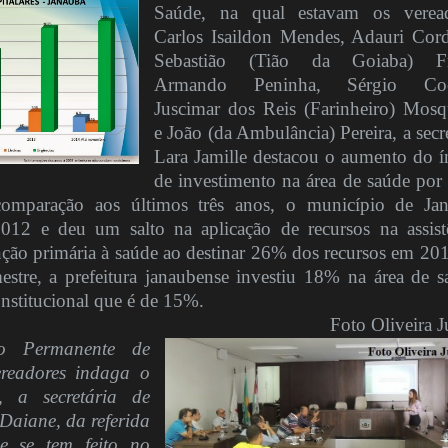
Saúde, na qual estavam os verea
Carlos Isaildon Mendes, Adauri Cord
Sebastião (Tião da Goiaba) Fre
Armando Peninha, Sérgio Coe
Juscimar dos Reis (Farinheiro) Mos
e João (da Ambulância) Pereira, a secre
Lara Jamille destacou o aumento do í
de investimento na área de saúde por 
comparação aos últimos três anos, o município de Ja
12 e deu um salto na aplicação de recursos na assist
nção primária à saúde ao destinar 26% dos recursos em 201
stre, a prefeitura janaubense investiu 18% na área de s
stitucional que é de 15%.
Foto Oliveira J
o Permanente de
readores indaga o
, a secretária de
 Daiane, da referida
ue se tem feito no