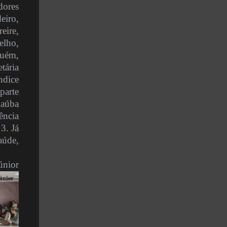
dores
eiro,
ire,
lho,
quém,
tária
ndice
parte
naúba
ência
3. Já
aúde,
únior