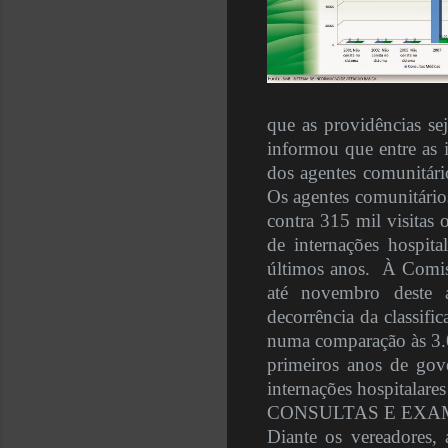
que as providências se
informou que entre as 
dos agentes comunitári
Os agentes comunitários
contra 315 mil visitas
de internações hospita
últimos anos.
À Comis
até novembro deste a
decorrência da classifi
numa comparação às 3.0
primeiros anos de gove
internações hospitalare
CONSULTAS E EXA
Diante os vereadores, a