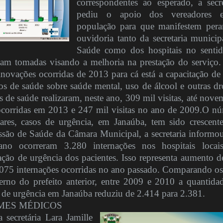
correspondentes ao esperado, a secre
pediu o apoio dos vereadores 
população para que manifestem pera
ouvidoria tanto da secretaria municip
Saúde como dos hospitais no senti
jam tomadas visando a melhoria na prestação do serviço.
inovações ocorridas de 2013 para cá está a capacitação d
os de saúde sobre saúde mental, uso de álcool e outras dr
 de saúde realizaram, neste ano, 309 mil visitas, até nove
 ocorridas em 2013 e 247 mil visitas no ano de 2009.
O nú
lares, casos de urgência, em Janaúba, tem sido crescent
são de Saúde da Câmara Municipal, a secretaria informo
no ocorreram 3.280 internações nos hospitais loca
cação de urgência dos pacientes. Isso representa aumento 
75 internações ocorridas no ano passado. Comparando os
rno do prefeito anterior, entre 2009 e 2010 a quantida
s de urgência em Janaúba reduziu de 2.414 para 2.381.
MES MÉDICOS
 secretária Lara Jamille