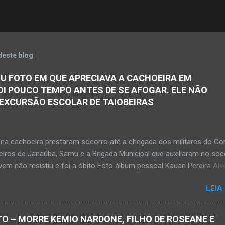
deste blog
U FOTO EM QUE APRECIAVA A CACHOEIRA EM
OI POUCO TEMPO ANTES DE SE AFOGAR. ELE NÃO
 EXCURSÃO ESCOLAR DE TAIOBEIRAS
na cachoeira prestaram socorro até a chegada dos militares do Co
iros de Janaúba, Samu e a Brigada Municipal que auxiliaram no soc
em não resistiu e foi a óbito Foto álbum pessoal Kauan Pereira Alv
 em sua rede social a foto em que apreciava a Cachoeira Maria Ros
LEIA
de, pouco tempo antes de se afogar e depois vir a óbito nesta terç
a 28 de abril de 2026. Foto álbum pessoal Kauan Pereira Alves. Fot
s, Corpo de Bombeiros Militar, Samu e Brigada Municipal socorrem
O – MORRE KEMIO NARDONE, FILHO DE ROSEANE E