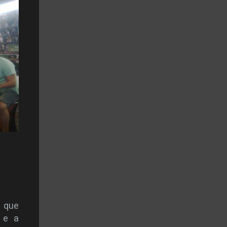
e que
 e a