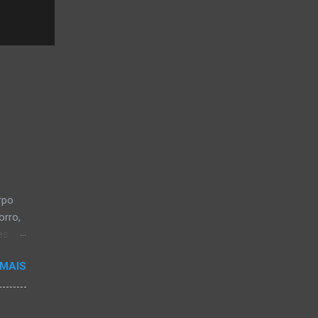
rpo
orro,
es
a, em
 MAIS
a-
os CB