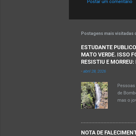
Postar um comentário
C
o
m
e
Postagens mais visitadas 
n
ESTUDANTE PUBLICO
t
MATO VERDE. ISSO F
á
RESISTIU E MORREU:
r
-
abril 28, 2026
i
o
Pessoas 
s
de Bombe
mas o jov
publicou
Mato Ver
feira, di
Populare
NOTA DE FALECIMENT