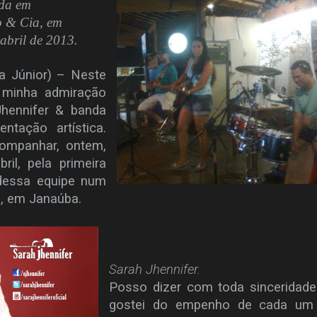
nda em
o & Cia, em
abril de 2013.
a Júnior) – Neste
minha admiração
Jhennifer & banda
ntação artística.
ompanhar, ontem,
ril, pela primeira
 dessa equipe num
, em Janaúba.
Sarah Jhennifer.
Posso dizer com toda sinceridad
gostei do empenho de cada um