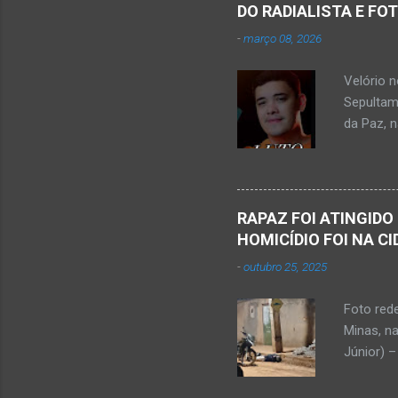
estudant
DO RADIALISTA E FO
de abril 
-
março 08, 2026
Júnior) 
tragédia
Velório 
Minas. U
Sepultam
Rosa, loc
da Paz, 
Kemio Na
desse sá
Nardone 
Sílvio da
RAPAZ FOI ATINGIDO
completa
HOMICÍDIO FOI NA C
presencia
-
outubro 25, 2025
iniciou a
vida...u
Foto red
desde qu
Minas, n
Que o Nos
Júnior) –
atingido
Caldas, b