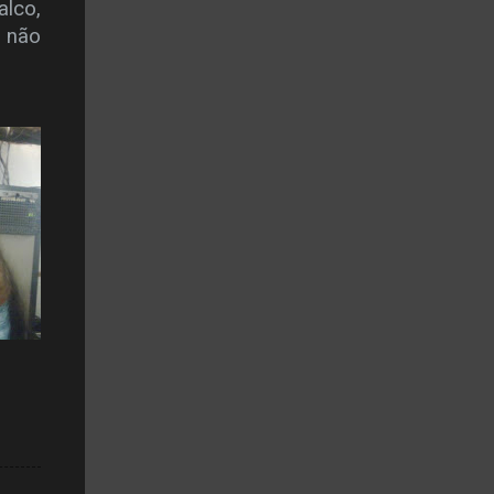
lco,
 não