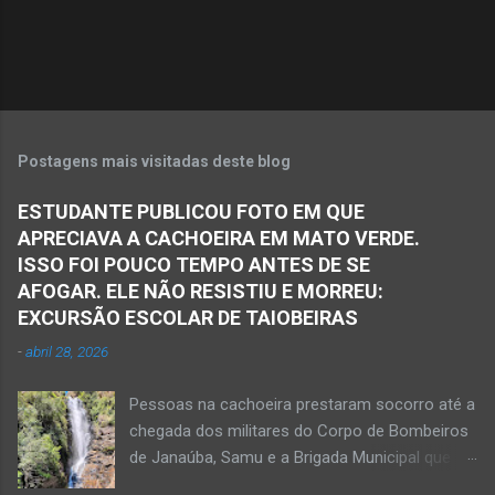
i
o
s
Postagens mais visitadas deste blog
ESTUDANTE PUBLICOU FOTO EM QUE
APRECIAVA A CACHOEIRA EM MATO VERDE.
ISSO FOI POUCO TEMPO ANTES DE SE
AFOGAR. ELE NÃO RESISTIU E MORREU:
EXCURSÃO ESCOLAR DE TAIOBEIRAS
-
abril 28, 2026
Pessoas na cachoeira prestaram socorro até a
chegada dos militares do Corpo de Bombeiros
de Janaúba, Samu e a Brigada Municipal que
auxiliaram no socorro, mas o jovem não