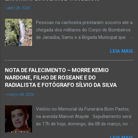
para o hospital na cidade de Monte Azul. Essa
-
abril 28, 2026
vítima apresenta traumatismo cranioencefálico
grave e poderá ser transportada em aeronave
Pessoas na cachoeira prestaram socorro até a
do Suporte Aéreo Avançado de Vida (SAAV)
chegada dos militares do Corpo de Bombeiros
para unidade hospi...
de Janaúba, Samu e a Brigada Municipal que
auxiliaram no socorro, mas o jovem não
LEIA MAIS
resistiu e foi a óbito Foto álbum pessoal Kauan
Pereira Alves publicou em sua rede social a
foto em que apreciava a Cachoeira Maria Rosa,
NOTA DE FALECIMENTO – MORRE KEMIO
em Mato Verde, pouco tempo antes de se
NARDONE, FILHO DE ROSEANE E DO
afogar e depois vir a óbito nesta terça-feira, dia
RADIALISTA E FOTÓGRAFO SÍLVIO DA SILVA
28 de abril de 2026. Foto álbum pessoal Kauan
-
março 08, 2026
Pereira Alves. Fotos CB Populares, Corpo de
Bombeiros Militar, Samu e Brigada Municipal
Velório no Memorial da Funerária Bom Pastor,
socorrem estudante que se afogou em
na avenida Manoel Atayde Sepultamento será
cachoeira em Mato Verde nesta terça-feira, dia
às 17h de hoje, domingo, dia 08 de março, no
28 de abril de 2026. Adolescente não resistiu e
cemitério Campo da Paz, na margem esquerda
foi a óbito. MATO VERDE (por Oliveira Júnior)
LEIA MAIS