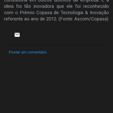
ideia foi tão inovadora que ele foi reconhecido
com o Prêmio Copasa de Tecnologia & Inovação
referente ao ano de 2012. (Fonte: Ascom/Copasa)
Postar um comentário
C
o
m
e
n
t
á
r